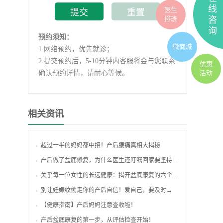
线
医生
排班
咨
询
预约须知：
微商城
1.
网络预约，优先就诊；
2.
提交预约后，5-10分钟内客服将会与您联系
优惠
活动
确认预约详情，请耐心等候。
相关资讯
超过一半的妈妈都中招！产后腰痛真相大揭秘
产后做了盆底修复，为什么医生还叮嘱回家要坚持锻炼？
关乎每一位女性的长远健康：揭开盆底康复的六个真相！
别让妊娠纹偷走你的产后自信！爱自己，要及时→
【健康指南】产后妈妈注意查收啦！
产后盆底康复的第一步，从评估检查开始！