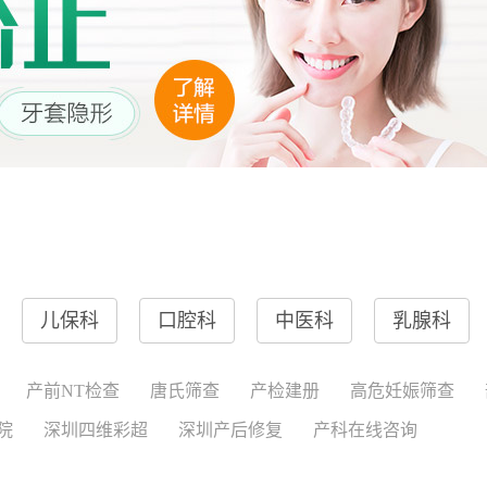
儿保科
口腔科
中医科
乳腺科
产前NT检查
唐氏筛查
产检建册
高危妊娠筛查
院
深圳四维彩超
深圳产后修复
产科在线咨询