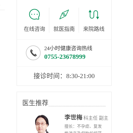
服
在线咨询
就医指南
来院路线
24小时健康咨询热线
0755-23678999
接诊时间：8:30-21:00
医生推荐
李世梅
任医师
科主任 副主
病、
擅长：不孕症、复发
任医师