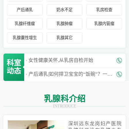
产后通乳
奶水不足
乳房检查
乳腺纤维瘤
乳腺肿瘤
乳腺内管瘤
乳腺囊性增生
乳腺其它
女性健康关怀,从乳房自检开始
科室
动态
产后通乳|如何捍卫宝宝的“饭碗”？一起来看看吧！
产后妈妈生理性奶涨怎么办？一起来看看如何预防吧~
乳腺科介绍
女性如何做乳房的自我检查？
INTRODUCE
深圳远东龙岗妇产医院