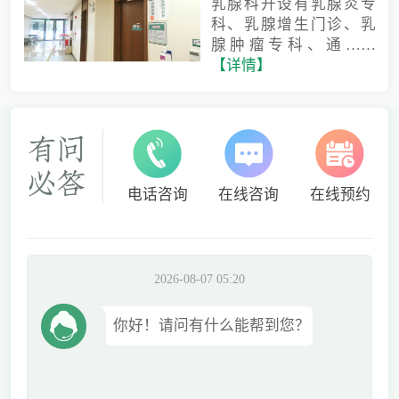
乳腺科开设有乳腺炎专
科、乳腺增生门诊、乳
腺肿瘤专科、通……
【详情】
电话咨询
在线咨询
在线预约
2026-08-07 05:20
你好！请问有什么能帮到您？