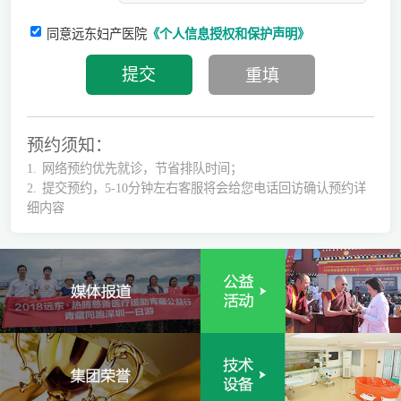
同意远东妇产医院
《个人信息授权和保护声明》
预约须知：
1.
网络预约优先就诊，节省排队时间；
2.
提交预约，5-10分钟左右客服将会给您电话回访确认预约详
细内容