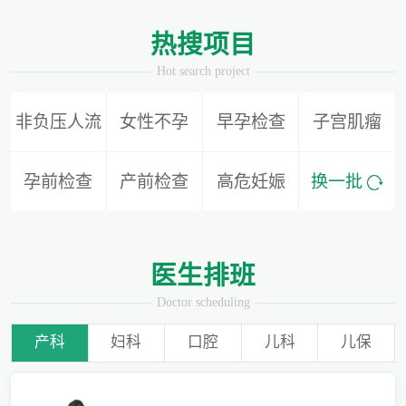
1
2
热搜项目
Hot search project
非负压人流
女性不孕
早孕检查
子宫肌瘤
备孕迟迟怀不上，问题到底出在哪？
孕前检查
产前检查
高危妊娠
换一批
爱有光，愈未来！深圳远东龙岗妇产医院儿童康复专科正式启航！
医生排班
Doctor scheduling
产科
妇科
口腔
儿科
儿保