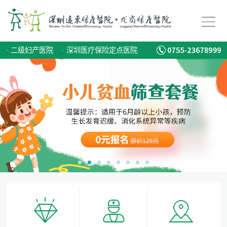
儿童蛀牙如何预防？
专家:男性更要注意备孕，建议准备3-6个月时间
·
二级妇产医院
·
深圳医疗保险定点医院