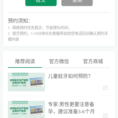
预约须知：
1.
网络预约优先就诊，节省排队时间；
2.
提交预约，5-10分钟左右客服将会给您电话回访确认预约详
细内容
推荐阅读
官方微信
官方商城
别再隐形陪伴，准爸爸如何正确陪同产检？
儿童蛀牙如何预防？
为什么用了安全套还会导致怀孕？
专家:男性更要注意备
孕，建议准备3-6个月