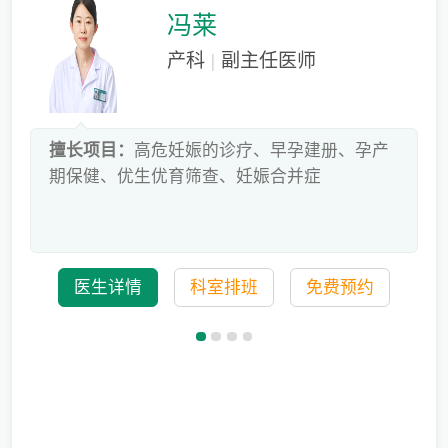
冯莱
产科
|
副主任医师
床
擅长项目：
高危妊娠的诊疗、早孕建册、孕产
危
期保健、优生优育筛查、妊娠合并症
科
医生详情
科室排班
免费预约
儿童蛀牙如何预防？