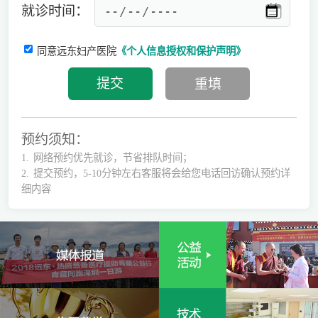
就诊时间：
同意远东妇产医院
《个人信息授权和保护声明》
预约须知：
1.
网络预约优先就诊，节省排队时间；
2.
提交预约，5-10分钟左右客服将会给您电话回访确认预约详
细内容