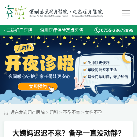
·
二级妇产医院
·
深圳医疗保险定点医院
远东龙岗妇产医院
>
妇科
>
不孕不育
>
女性不孕
大姨妈迟迟不来？备孕一直没动静？