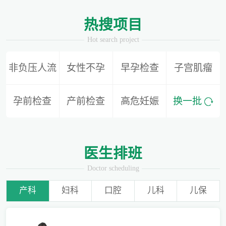
1
2
热搜项目
Hot search project
非负压人流
女性不孕
早孕检查
子宫肌瘤
别再隐形陪伴，准爸爸如何正确陪同产检？
孕前检查
产前检查
高危妊娠
换一批
为什么用了安全套还会导致怀孕？
医生排班
Doctor scheduling
产科
妇科
口腔
儿科
儿保