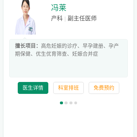
冯莱
产科
|
副主任医师
床
擅长项目：
高危妊娠的诊疗、早孕建册、孕产
危
期保健、优生优育筛查、妊娠合并症
科
医生详情
科室排班
免费预约
备孕迟迟怀不上，问题到底出在哪？