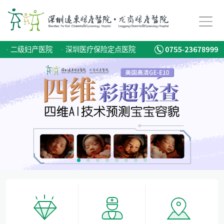
备孕迟迟怀不上，问题到底出在哪？
爱有光，愈未来！深圳远东龙岗妇产医院儿童康复专科正式启航！
·
二级妇产医院
·
深圳医疗保险定点医院