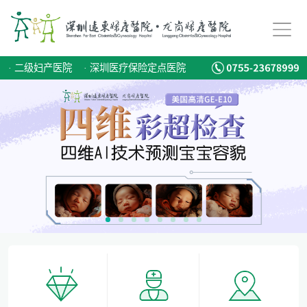
备孕迟迟怀不上，问题到底出在哪？
爱有光，愈未来！深圳远东龙岗妇产医院儿童康复专科正式启航！
·
二级妇产医院
·
深圳医疗保险定点医院