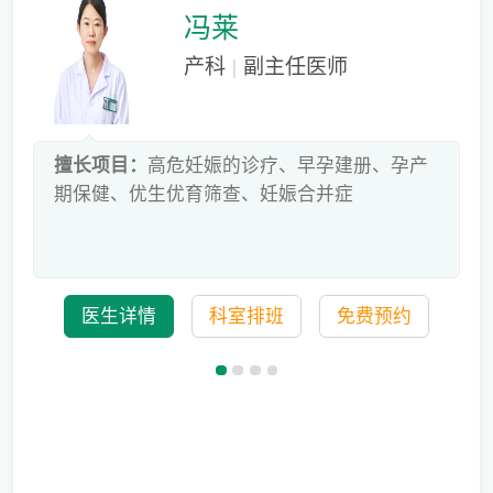
冯莱
产科
|
副主任医师
床
擅长项目：
高危妊娠的诊疗、早孕建册、孕产
危
期保健、优生优育筛查、妊娠合并症
科
医生详情
科室排班
免费预约
备孕迟迟怀不上，问题到底出在哪？