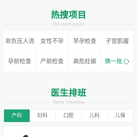
1
2
热搜项目
Hot search project
非负压人流
女性不孕
早孕检查
子宫肌瘤
别再隐形陪伴，准爸爸如何正确陪同产检？
孕前检查
产前检查
高危妊娠
换一批
为什么用了安全套还会导致怀孕？
医生排班
Doctor scheduling
产科
妇科
口腔
儿科
儿保