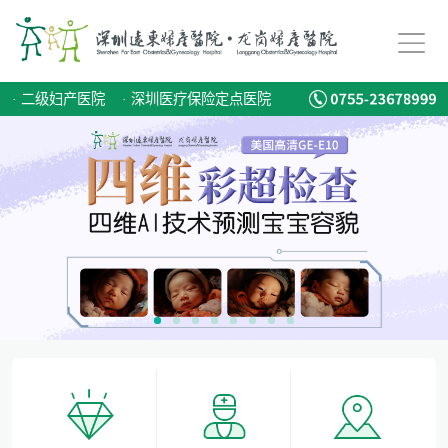
备孕迟迟怀不上，问题到底出在哪？
爱有光，愈未来！深圳远东龙岗妇产医院儿童康复专科正式启航！
·
二级妇产医院
·
深圳医疗保险定点医院