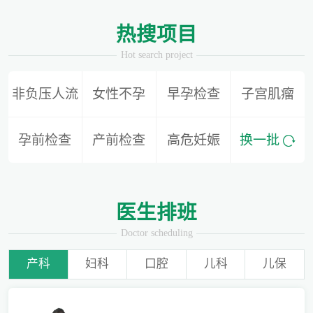
1
2
热搜项目
Hot search project
非负压人流
女性不孕
早孕检查
子宫肌瘤
别再隐形陪伴，准爸爸如何正确陪同产检？
孕前检查
产前检查
高危妊娠
换一批
为什么用了安全套还会导致怀孕？
医生排班
Doctor scheduling
产科
妇科
口腔
儿科
儿保