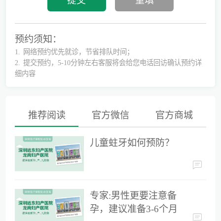
预约须知：
1.
网络预约优先就诊，节省排队时间；
2.
提交预约，5-10分钟左右客服将会给您电话回访确认预约详
细内容
推荐阅读
官方微信
官方商城
别再隐形陪伴，准爸爸如何正确陪同产检？
儿童蛀牙如何预防？
为什么用了安全套还会导致怀孕？
专家:男性更要注意备
孕，建议准备3-6个月