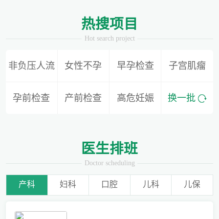
1
2
热搜项目
Hot search project
非负压人流
女性不孕
早孕检查
子宫肌瘤
备孕迟迟怀不上，问题到底出在哪？
孕前检查
产前检查
高危妊娠
换一批
爱有光，愈未来！深圳远东龙岗妇产医院儿童康复专科正式启航！
医生排班
Doctor scheduling
产科
妇科
口腔
儿科
儿保