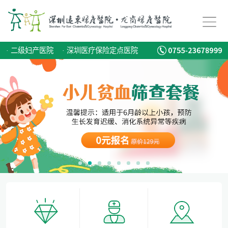
儿童蛀牙如何预防？
专家:男性更要注意备孕，建议准备3-6个月时间
·
二级妇产医院
·
深圳医疗保险定点医院