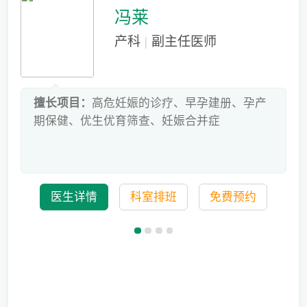
冯莱
产科
|
副主任医师
床
擅长项目：
高危妊娠的诊疗、早孕建册、孕产
危
期保健、优生优育筛查、妊娠合并症
科
医生详情
科室排班
免费预约
儿童蛀牙如何预防？