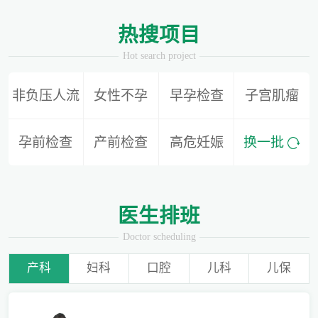
1
2
热搜项目
Hot search project
非负压人流
女性不孕
早孕检查
子宫肌瘤
别再隐形陪伴，准爸爸如何正确陪同产检？
孕前检查
产前检查
高危妊娠
换一批
为什么用了安全套还会导致怀孕？
医生排班
Doctor scheduling
产科
妇科
口腔
儿科
儿保