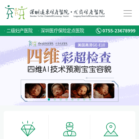
备孕迟迟怀不上，问题到底出在哪？
爱有光，愈未来！深圳远东龙岗妇产医院儿童康复专科正式启航！
·
二级妇产医院
·
深圳医疗保险定点医院