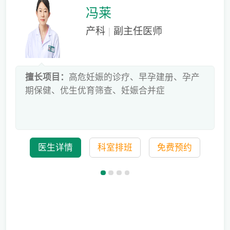
冯莱
产科
|
副主任医师
床
擅长项目：
高危妊娠的诊疗、早孕建册、孕产
危
期保健、优生优育筛查、妊娠合并症
科
医生详情
科室排班
免费预约
备孕迟迟怀不上，问题到底出在哪？