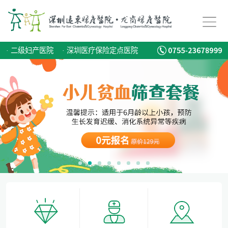
儿童蛀牙如何预防？
专家:男性更要注意备孕，建议准备3-6个月时间
·
二级妇产医院
·
深圳医疗保险定点医院