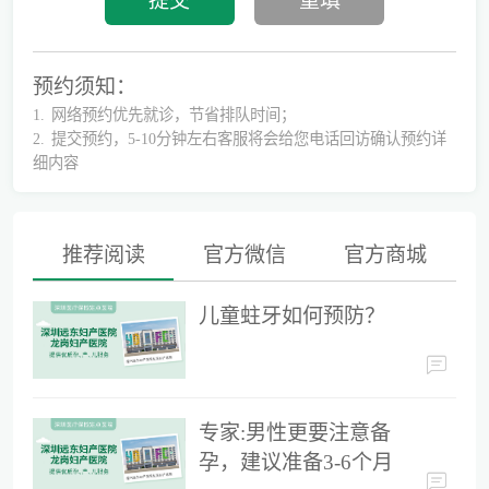
预约须知：
1.
网络预约优先就诊，节省排队时间；
2.
提交预约，5-10分钟左右客服将会给您电话回访确认预约详
细内容
推荐阅读
官方微信
官方商城
别再隐形陪伴，准爸爸如何正确陪同产检？
儿童蛀牙如何预防？
为什么用了安全套还会导致怀孕？
专家:男性更要注意备
孕，建议准备3-6个月