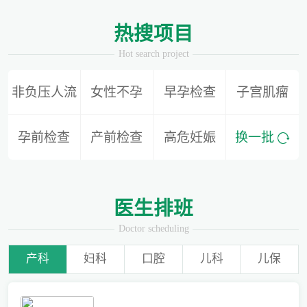
1
2
热搜项目
Hot search project
非负压人流
女性不孕
早孕检查
子宫肌瘤
备孕迟迟怀不上，问题到底出在哪？
孕前检查
产前检查
高危妊娠
换一批
爱有光，愈未来！深圳远东龙岗妇产医院儿童康复专科正式启航！
医生排班
Doctor scheduling
产科
妇科
口腔
儿科
儿保