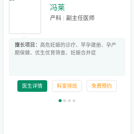
冯莱
产科
|
副主任医师
床
擅长项目：
高危妊娠的诊疗、早孕建册、孕产
危
期保健、优生优育筛查、妊娠合并症
科
医生详情
科室排班
免费预约
儿童蛀牙如何预防？