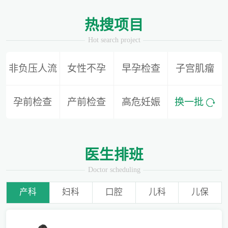
1
2
热搜项目
Hot search project
非负压人流
女性不孕
早孕检查
子宫肌瘤
别再隐形陪伴，准爸爸如何正确陪同产检？
孕前检查
产前检查
高危妊娠
换一批
为什么用了安全套还会导致怀孕？
医生排班
Doctor scheduling
产科
妇科
口腔
儿科
儿保