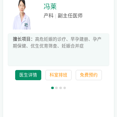
冯莱
产科
|
副主任医师
床
擅长项目：
高危妊娠的诊疗、早孕建册、孕产
危
期保健、优生优育筛查、妊娠合并症
科
医生详情
科室排班
免费预约
备孕迟迟怀不上，问题到底出在哪？