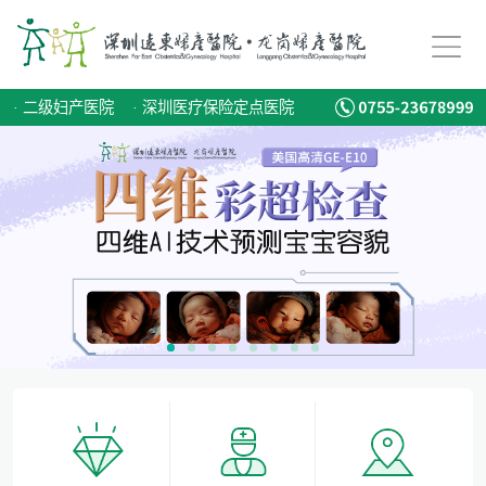
备孕迟迟怀不上，问题到底出在哪？
爱有光，愈未来！深圳远东龙岗妇产医院儿童康复专科正式启航！
·
二级妇产医院
·
深圳医疗保险定点医院