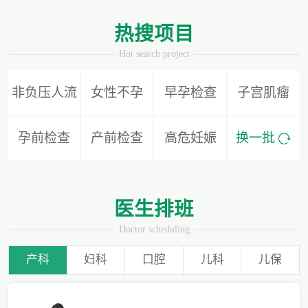
1
2
热搜项目
Hot search project
非负压人流
女性不孕
早孕检查
子宫肌瘤
别再隐形陪伴，准爸爸如何正确陪同产检？
孕前检查
产前检查
高危妊娠
换一批
为什么用了安全套还会导致怀孕？
医生排班
Doctor scheduling
产科
妇科
口腔
儿科
儿保