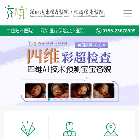
备孕迟迟怀不上，问题到底出在哪？
爱有光，愈未来！深圳远东龙岗妇产医院儿童康复专科正式启航！
·
二级妇产医院
·
深圳医疗保险定点医院