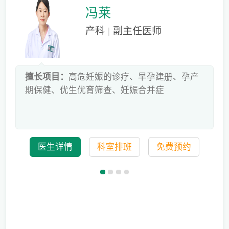
冯莱
产科
|
副主任医师
床
擅长项目：
高危妊娠的诊疗、早孕建册、孕产
危
期保健、优生优育筛查、妊娠合并症
科
医生详情
科室排班
免费预约
备孕迟迟怀不上，问题到底出在哪？