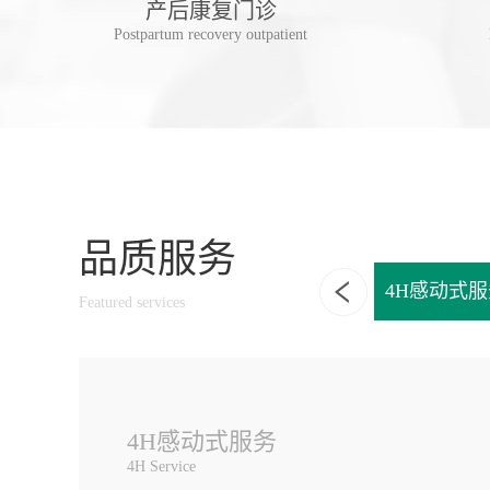
诊
产后康复门诊
linic
Postpartum recovery outpatient
品质服务
享一独立诊室
一站式家庭口腔健康管理
4H感动式服
Featured services
4H感动式服务
4H Service