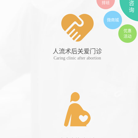
排班
咨
询
微商城
优惠
活动
人流术后关爱门诊
妊
Caring clinic after abortion
Preg