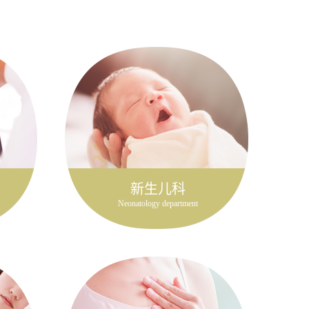
新生儿科
Neonatology department