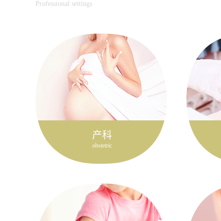
Professional settings
产科
obstetric