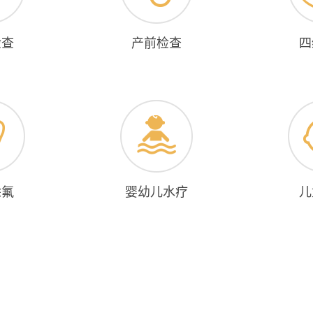
检查
产前检查
四
涂氟
婴幼儿水疗
儿