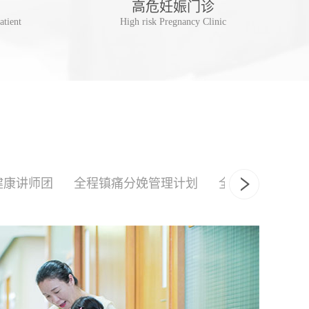
高危妊娠门诊
儿
atient
High risk Pregnancy Clinic
Postpa
健康讲师团
全程镇痛分娩管理计划
全产程陪伴式分