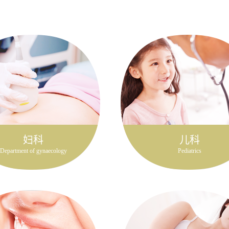
妇科
儿科
Department of gynaecology
Pediatrics