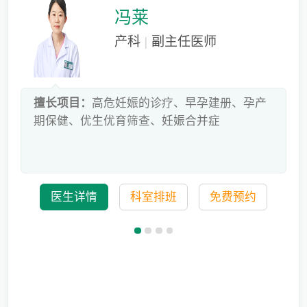
冯莱
产科
|
副主任医师
床
擅长项目：
高危妊娠的诊疗、早孕建册、孕产
危
期保健、优生优育筛查、妊娠合并症
科
医生详情
科室排班
免费预约
儿童蛀牙如何预防？