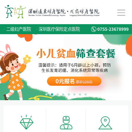
儿童蛀牙如何预防？
专家:男性更要注意备孕，建议准备3-6个月时间
·
二级妇产医院
·
深圳医疗保险定点医院