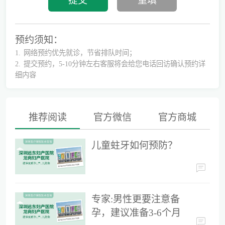
预约须知：
1.
网络预约优先就诊，节省排队时间；
2.
提交预约，5-10分钟左右客服将会给您电话回访确认预约详
细内容
推荐阅读
官方微信
官方商城
别再隐形陪伴，准爸爸如何正确陪同产检？
儿童蛀牙如何预防？
为什么用了安全套还会导致怀孕？
专家:男性更要注意备
孕，建议准备3-6个月