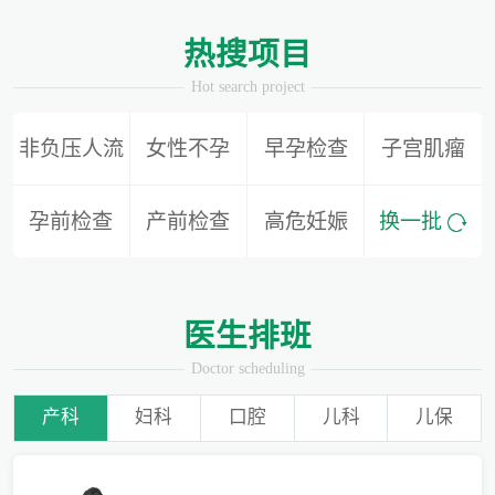
1
2
热搜项目
Hot search project
非负压人流
女性不孕
早孕检查
子宫肌瘤
备孕迟迟怀不上，问题到底出在哪？
孕前检查
产前检查
高危妊娠
换一批
爱有光，愈未来！深圳远东龙岗妇产医院儿童康复专科正式启航！
医生排班
Doctor scheduling
产科
妇科
口腔
儿科
儿保