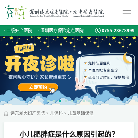
·
二级妇产医院
·
深圳医疗保险定点医院
远东龙岗妇产医院
>
儿保科
>
儿童基础保健
小儿肥胖症是什么原因引起的？