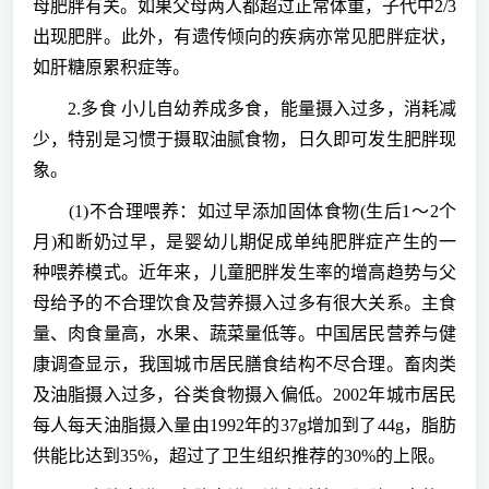
母肥胖有关。如果父母两人都超过正常体重，子代中2/3
出现肥胖。此外，有遗传倾向的疾病亦常见肥胖症状，
如肝糖原累积症等。
2.多食 小儿自幼养成多食，能量摄入过多，消耗减
少，特别是习惯于摄取油腻食物，日久即可发生肥胖现
象。
(1)不合理喂养：如过早添加固体食物(生后1～2个
月)和断奶过早，是婴幼儿期促成单纯肥胖症产生的一
种喂养模式。近年来，儿童肥胖发生率的增高趋势与父
母给予的不合理饮食及营养摄入过多有很大关系。主食
量、肉食量高，水果、蔬菜量低等。中国居民营养与健
康调查显示，我国城市居民膳食结构不尽合理。畜肉类
及油脂摄入过多，谷类食物摄入偏低。2002年城市居民
每人每天油脂摄入量由1992年的37g增加到了44g，脂肪
供能比达到35%，超过了卫生组织推荐的30%的上限。