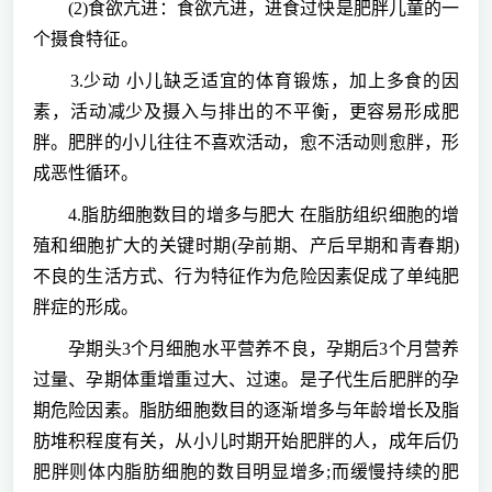
(2)食欲亢进：食欲亢进，进食过快是肥胖儿童的一
个摄食特征。
3.少动 小儿缺乏适宜的体育锻炼，加上多食的因
素，活动减少及摄入与排出的不平衡，更容易形成肥
胖。肥胖的小儿往往不喜欢活动，愈不活动则愈胖，形
成恶性循环。
4.脂肪细胞数目的增多与肥大 在脂肪组织细胞的增
殖和细胞扩大的关键时期(孕前期、产后早期和青春期)
不良的生活方式、行为特征作为危险因素促成了单纯肥
胖症的形成。
孕期头3个月细胞水平营养不良，孕期后3个月营养
过量、孕期体重增重过大、过速。是子代生后肥胖的孕
期危险因素。脂肪细胞数目的逐渐增多与年龄增长及脂
肪堆积程度有关，从小儿时期开始肥胖的人，成年后仍
肥胖则体内脂肪细胞的数目明显增多;而缓慢持续的肥