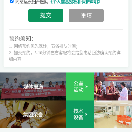
同意远东妇产医院
《个人信息授权和保护声明》
预约须知：
1.
网络预约优先就诊，节省排队时间；
2.
提交预约，5-10分钟左右客服将会给您电话回访确认预约详
细内容