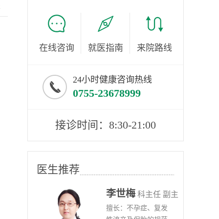
服
在线咨询
就医指南
来院路线
24小时健康咨询热线
0755-23678999
接诊时间：8:30-21:00
医生推荐
李世梅
任医师
科主任 副主
病、
擅长：不孕症、复发
任医师