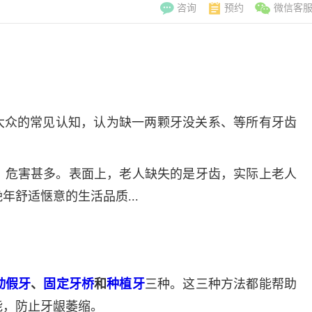
咨询
预约
微信客
？
大众的常见认知，认为缺一两颗牙没关系、等所有牙齿
，危害甚多。表面上，老人缺失的是牙齿，实际上老人
舒适惬意的生活品质...
李翠玲
副主
动假牙
、
固定牙桥
和
种植牙
三种。这三种方法都能帮助
擅长：妇科常见
能，防止牙龈萎缩。