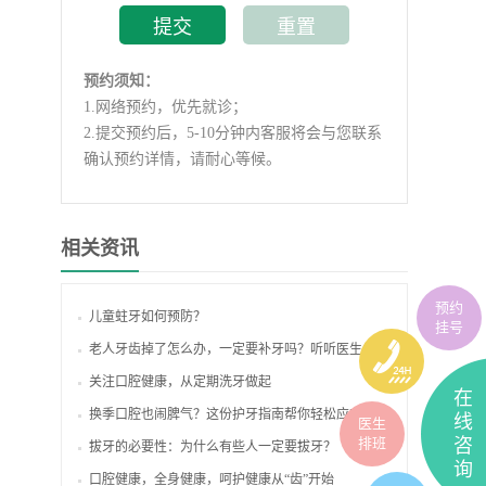
预约须知：
1.
网络预约，优先就诊；
2.
提交预约后，5-10分钟内客服将会与您联系
确认预约详情，请耐心等候。
相关资讯
预约
儿童蛀牙如何预防？
挂号
老人牙齿掉了怎么办，一定要补牙吗？听听医生怎么说！
关注口腔健康，从定期洗牙做起
在
换季口腔也闹脾气？这份护牙指南帮你轻松应对！
线
医生
排班
咨
拔牙的必要性：为什么有些人一定要拔牙？
询
口腔健康，全身健康，呵护健康从“齿”开始