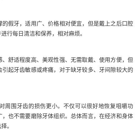
多发病的诊治，
固性阴道炎...
咨询
预
撑的假牙，适用广、价格相对便宜，但是戴上之后口腔
并进行每日清洁和保养，相对麻烦。
感、舒适程度高、美观性强、无需取戴、使用方便，但
会引起牙齿敏感或疼痛，对于缺牙较多、牙间隙较大的
对周围牙齿的损伤更小。不仅可以很好地恢复咀嚼功
广，也不需要磨除牙体组织。总体而言，在经济和身体
选择。