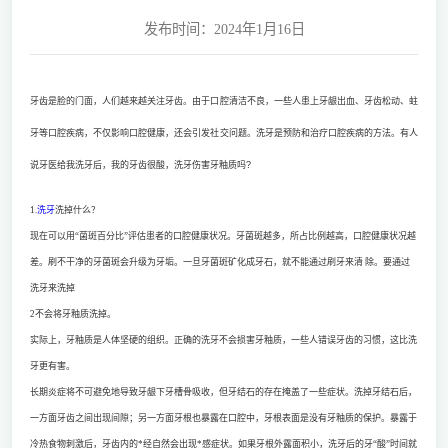
发布时间：2024年1月16日
牙齿是脸的门面，人们越来越关注牙齿。由于口腔清洁不良，一些人患上牙龈出血、牙齿松动、蛀
牙等口腔疾病，不仅影响口腔健康，还会引发社交问题。洗牙是预防和治疗口腔疾病的方法。有人
说牙医给我洗牙后，我的牙齿很酸，洗牙伤害牙釉质吗?
1.
洗牙
洗掉什么？
现在可以用“菌斑百分比”评估患者的口腔健康状况。牙菌斑越多，所占比例越高，口腔健康状况越
差。刷不干净的牙菌斑会升级为牙垢。一旦牙菌斑矿化成牙石，就不能通过刷牙来清 除。要通过
洗牙来洗掉
2不会将牙釉质洗掉。
实际上，牙釉质是人体坚硬的组织。正确的洗牙不会损害牙釉质，一些人错误牙齿的习惯，这比洗
牙更有害。
长期炎症将不可避免地导致牙龈下牙槽骨吸收，但牙结石的存在掩盖了一些症状。洗掉牙结石后，
一方面牙齿之间出现间隙；另一方面牙根也暴露在口腔中，牙根表面是没有牙釉质的保护。暴露于
冷热食物刺激后，牙齿内的*经自然会出现*感症状。如果牙根外露面积小，洗牙后的牙“酸”时间就