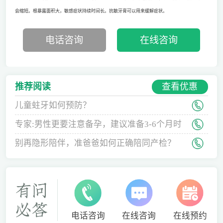
会缩短。根暴露面积大，敏感症状持续时间长。抗敏牙膏可以用来缓解症状。
电话咨询
在线咨询
查看优惠
推荐阅读
儿童蛀牙如何预防？
专家:男性更要注意备孕，建议准备3-6个月时
间
别再隐形陪伴，准爸爸如何正确陪同产检？
电话咨询
在线咨询
在线预约