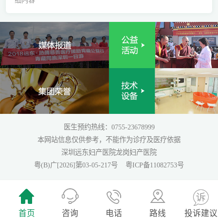
医生预约热线：0755-23678999
本网站信息仅供参考，不能作为诊疗及医疗依据
深圳远东妇产医院龙岗妇产医院
粤(B)广[2026]第03-05-217号
粤ICP备11082753号
首页
咨询
电话
路线
投诉建议