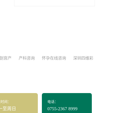
剖宫产
产科咨询
怀孕在线咨询
深圳四维彩
业时间：
电话：
一至周日
0755-2367 8999