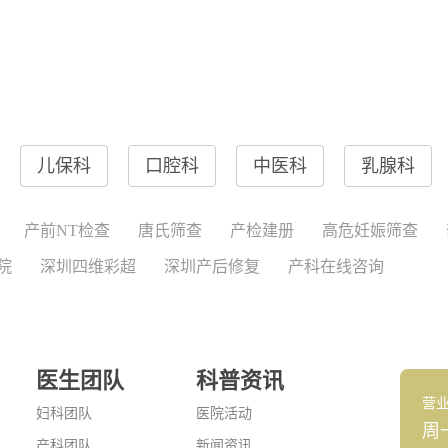
儿保科
口腔科
中医科
乳腺科
产前NT检查
唐氏筛查
产检建册
高危妊娠筛查
院
深圳四维彩超
深圳产后修复
产科在线咨询
医生团队
科普资讯
营
妇科团队
医院活动
周
产科团队
新闻资讯