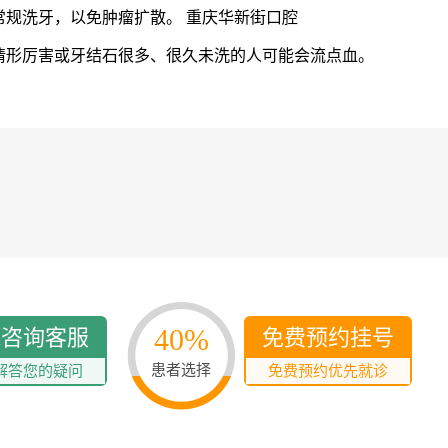
多发病的诊治，
规洗牙，以免肿瘤扩散。 重庆华新街口腔
固性阴道炎...
形厉害或牙结石很多、很久未洗的人可能会流点血。
咨询
预
40%
线咨询客服
免费预约挂号
患者选择
解答您的疑问
免费预约优先就诊