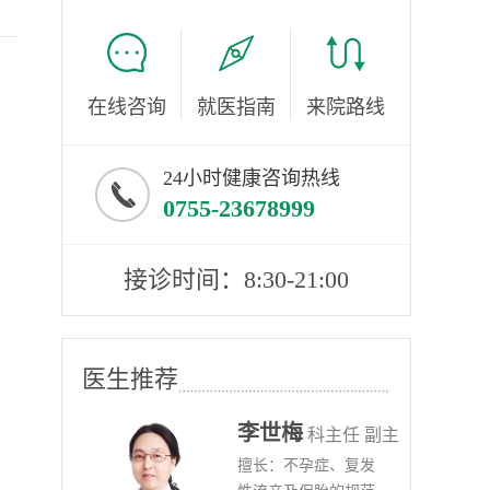
服
在线咨询
就医指南
来院路线
24小时健康咨询热线
0755-23678999
接诊时间：8:30-21:00
医生推荐
李世梅
任医师
科主任 副主
病、
擅长：不孕症、复发
任医师