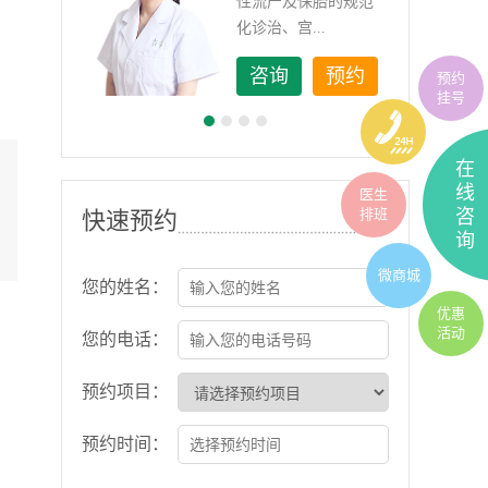
如顽
性流产及保胎的规范
化诊治、宫...
约
咨询
预约
预约
挂号
在
线
医生
排班
咨
快速预约
询
微商城
您的姓名：
优惠
活动
您的电话：
预约项目：
预约时间：