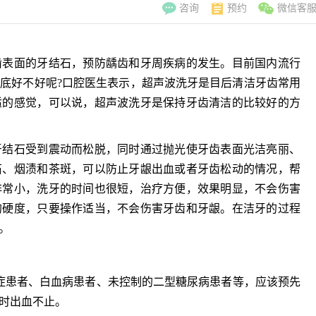
咨询
预约
微信客
齿表面的牙结石，预防龋齿和牙周疾病的发生。目前国内流行
底好不好呢?口腔医生表示，超声波洗牙是目后清洁牙齿常用
适的感觉，可以说，超声波洗牙是保持牙齿清洁的比较好的方
结石受到震动而松脱，同时通过抛光使牙齿表面光洁亮丽、
石、烟渍和茶斑，可以防止牙龈出血或者牙齿松动的情况，帮
非常小，洗牙的时间也很短，治疗方便，效果明显，不会伤害
的硬度，只要操作适当，不会伤害牙齿和牙龈。在洁牙的过程
。
李翠玲
副主
患者、白血病患者、未控制的二型糖尿病患者等，应该预先
擅长：妇科常见
时出血不止。