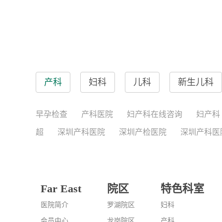
产科
妇科
儿科
新生儿科
早孕检查
产科医院
妇产科在线咨询
妇产科
超
深圳产科医院
深圳产检医院
深圳产科医
Far East
院区
特色科室
医院简介
罗湖院区
妇科
会员中心
龙岗院区
产科