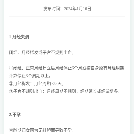
发布时间：2024年1月16日
1.月经失调
闭经、月经稀发或子宫不规则出血。
①闭经：正常月经建立后月经停止6个月或按自身原有月经周期
计算停止3个周期以上。
②月经稀发：月经周期≥35天。
③子官不规则出血：月经周期不规则，经期延长或经量增多。
2.不孕
育龄期妇女因为无排卵而导致不孕。