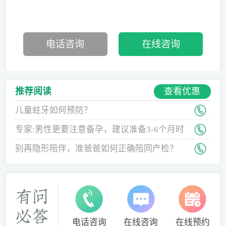
电话咨询
在线咨询
查看优惠
推荐阅读
儿童蛀牙如何预防？
专家:男性更要注意备孕，建议准备3-6个月时
间
别再隐形陪伴，准爸爸如何正确陪同产检？
电话咨询
在线咨询
在线预约