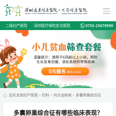
·
二级妇产医院
·
深圳医疗保险定点医院
远东龙岗妇产医院
>
妇科
>
内分泌疾病
>
多囊卵巢综合征
多囊卵巢综合征有哪些临床表现？