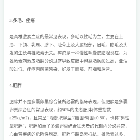
3.多毛、痤疮
是高雄激素血症的最常见表现，多毛以性毛为主，主要在上
唇、下颌、乳周、脐下、耻骨上及大腿根部，眉毛、睫毛及头
发的生长与雄激素无关。痤疮是一种慢性毛囊皮脂腺炎症，为
雄激素刺激皮脂腺分泌过盛导致皮脂中游离脂肪酸过高，亚油
酸过低，痤疮丙酸菌感染，好发于面部、前胸和后背。
4.肥胖
肥胖并不是多囊卵巢综合征所必需的临床表现，但肥胖是多囊
卵巢综合征的常见表现，约50%的患者肥胖(体重指数
≥25kg/m2)，且常呈“ 腹部肥胖型”(腰围/臀围≥0.80)，也称“男性
型肥胖”，肥胖加重了多囊卵巢综合征患者的代谢内分泌异常，
心血管疾病的危险性增高。肥胖与胰岛素抵抗、雄激素过多、