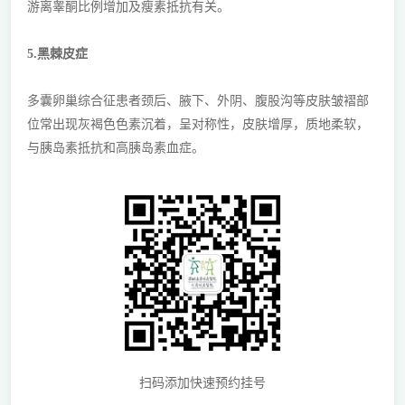
游离睾酮比例增加及瘦素抵抗有关。
5.黑棘皮症
多囊卵巢综合征患者颈后、腋下、外阴、腹股沟等皮肤皱褶部
位常出现灰褐色色素沉着，呈对称性，皮肤增厚，质地柔软，
与胰岛素抵抗和高胰岛素血症。
扫码添加快速预约挂号