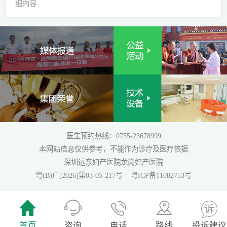
细内容
医生预约热线：0755-23678999
本网站信息仅供参考，不能作为诊疗及医疗依据
深圳远东妇产医院龙岗妇产医院
粤(B)广[2026]第03-05-217号
粤ICP备11082753号
首页
咨询
电话
路线
投诉建议