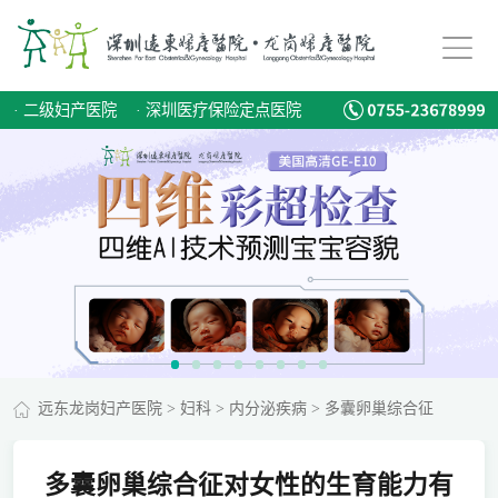
·
二级妇产医院
·
深圳医疗保险定点医院
远东龙岗妇产医院
>
妇科
>
内分泌疾病
>
多囊卵巢综合征
多囊卵巢综合征对女性的生育能力有