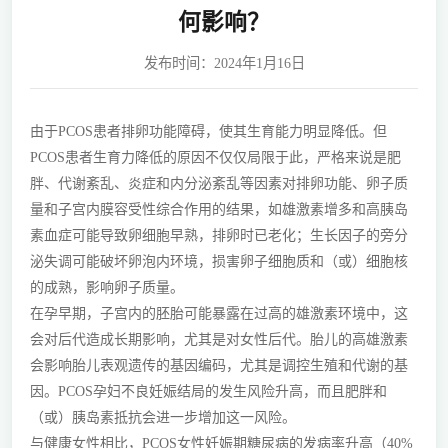
何影响？
发布时间：2024年1月16日
由于PCOS患者排卵功能障碍，使其生育能力明显降低。但
PCOS患者生育力降低的原因不仅仅局限于此，严格来说是肥
胖、代谢紊乱、炎症和内分泌紊乱等因素对排卵功能、卵子质
量和子宫内膜容受性综合作用的结果，如雄激素增多和高胰岛
素血症可能导致卵细胞早熟，排卵时已老化；生长因子的旁分
泌失调可能破坏卵泡内环境，损害卵子细胞质和（或）细胞核
的成熟，影响卵子质量。
在孕早期，子宫内的胚胎可能暴露在过高的雄激素环境中，这
会对后代造成长期影响，尤其是对女性后代。胎儿的高雄激素
会影响胎儿表观遗传的基因编码，尤其是调控生殖和代谢的基
因。PCOS孕妇不良妊娠结局的发生风险升高，而且肥胖和
（或）胰岛素抵抗会进一步增加这一风险。
与健康女性相比，PCOS女性妊娠期糖尿病的发病率升高（40%