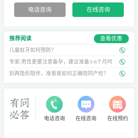
电话咨询
在线咨询
查看优惠
推荐阅读
儿童蛀牙如何预防？
专家:男性更要注意备孕，建议准备3-6个月时
间
别再隐形陪伴，准爸爸如何正确陪同产检？
电话咨询
在线咨询
在线预约