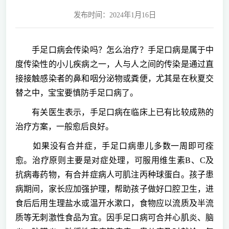
发布时间：2024年1月16日
手足口病会传染吗？怎么治疗？手足口病是属于中
度传染性的小儿疾病之一，人与人之间的传染是通过直
接接触感染者的鼻和咽分泌物或粪便，尤其是在秋夏交
替之中，宝宝要慎防手足口病了。
有关医生表示，手足口病在临床上已有比较成熟的
治疗方案，一般愈后良好。
如果没有合并症，手足口病患儿多数一周即可痊
愈。治疗原则主要是对症处理，可服用维生素B、C及
抗病毒药物，有合并症病人可肌注丙种球蛋白。孩子患
病期间，家长应加强护理，帮助孩子做好口腔卫生，进
食后后用生理盐水或温开水漱口，食物应以流质及半流
质等无刺激性食品为宜。因手足口病可合并心肌炎、脑