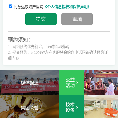
同意远东妇产医院
《个人信息授权和保护声明》
预约须知：
1.
网络预约优先就诊，节省排队时间；
2.
提交预约，5-10分钟左右客服将会给您电话回访确认预约详
细内容