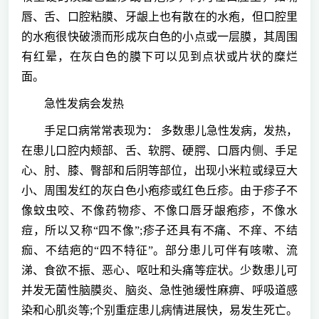
唇、舌、口腔粘膜、牙龈上也有散在的水疱，但口腔里
的水疱很快破溃而形成灰白色的小点或一层膜，其周围
有红晕，在灰白色的膜下可以见到点状或片状的糜烂
面。
急性发病会发热
手足口病常常表现为： 多数患儿急性发病，发热，
在患儿口腔内颊部、舌、软腭、硬腭、口唇内侧、手足
心、肘、膝、臀部和后阴等部位，出现小米粒或绿豆大
小、周围发红的灰白色小疱疹或红色丘疹。由于疹子不
像蚊虫咬、不像药物疹、不像口唇牙龈疱疹，不像水
痘，所以又称“四不像”;疹子还具有不痛、不痒、不结
痂、不结疤的“四不特征”。部分患儿可伴有咳嗽、流
涕、食欲不振、恶心、呕吐和头痛等症状。少数患儿可
并发无菌性脑膜炎、脑炎、急性弛缓性麻痹、呼吸道感
染和心肌炎等;个别重症患儿病情进展快，易发生死亡。