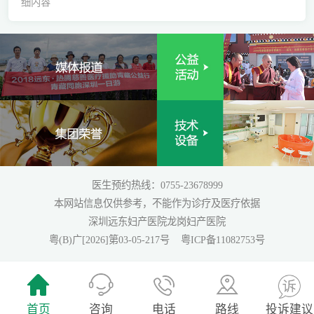
细内容
医生预约热线：0755-23678999
本网站信息仅供参考，不能作为诊疗及医疗依据
深圳远东妇产医院龙岗妇产医院
粤(B)广[2026]第03-05-217号
粤ICP备11082753号
首页
咨询
电话
路线
投诉建议