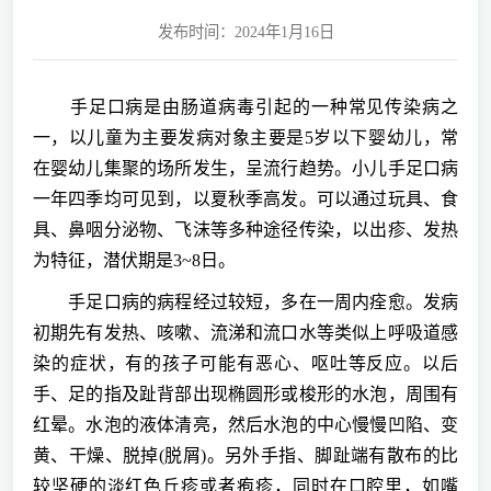
发布时间：2024年1月16日
手足口病是由肠道病毒引起的一种常见传染病之
一，以儿童为主要发病对象主要是5岁以下婴幼儿，常
在婴幼儿集聚的场所发生，呈流行趋势。小儿手足口病
一年四季均可见到，以夏秋季高发。可以通过玩具、食
具、鼻咽分泌物、飞沫等多种途径传染，以出疹、发热
为特征，潜伏期是3~8日。
手足口病的病程经过较短，多在一周内痊愈。发病
初期先有发热、咳嗽、流涕和流口水等类似上呼吸道感
染的症状，有的孩子可能有恶心、呕吐等反应。以后
手、足的指及趾背部出现椭圆形或梭形的水泡，周围有
红晕。水泡的液体清亮，然后水泡的中心慢慢凹陷、变
黄、干燥、脱掉(脱屑)。另外手指、脚趾端有散布的比
较坚硬的淡红色丘疹或者疱疹，同时在口腔里，如嘴