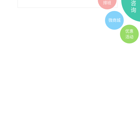
排班
咨
询
微商城
优惠
活动