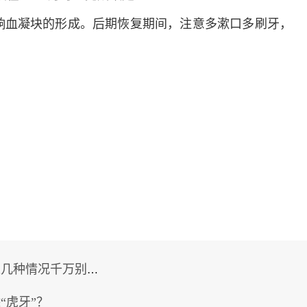
响血凝块的形成。后期恢复期间，注意多漱口多刷牙，
种情况千万别拖！
“虎牙”？