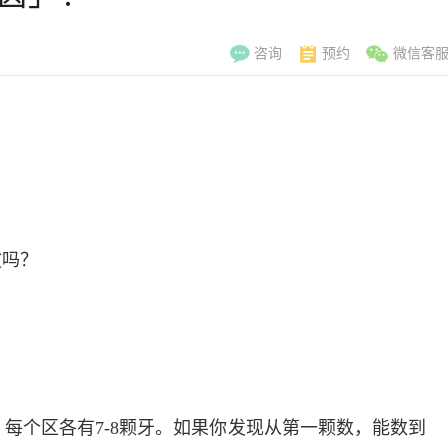
咨询
预约
微信客
？
拔吗？
李翠玲
副主
，每个区各有7-8颗牙。如果你发现从第一颗数，能数到
擅长：妇科常见