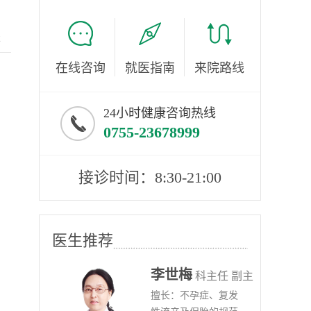
服
在线咨询
就医指南
来院路线
24小时健康咨询热线
0755-23678999
接诊时间：8:30-21:00
医生推荐
李世梅
任医师
科主任 副主
病、
擅长：不孕症、复发
任医师