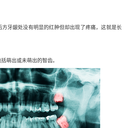
多发病的诊治，
固性阴道炎...
咨询
预
后方牙龈处没有明显的红肿但却出现了疼痛，这就是长
包括萌出或未萌出的智齿。