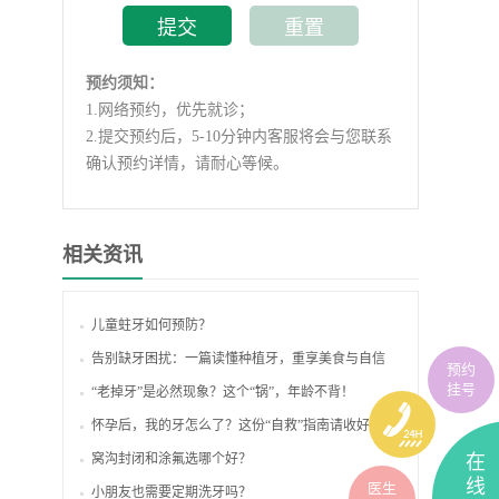
预约须知：
1.
网络预约，优先就诊；
2.
提交预约后，5-10分钟内客服将会与您联系
确认预约详情，请耐心等候。
相关资讯
儿童蛀牙如何预防？
告别缺牙困扰：一篇读懂种植牙，重享美食与自信
预约
挂号
“老掉牙”是必然现象？这个“锅”，年龄不背！
怀孕后，我的牙怎么了？这份“自救”指南请收好
窝沟封闭和涂氟选哪个好？
在
线
医生
小朋友也需要定期洗牙吗？