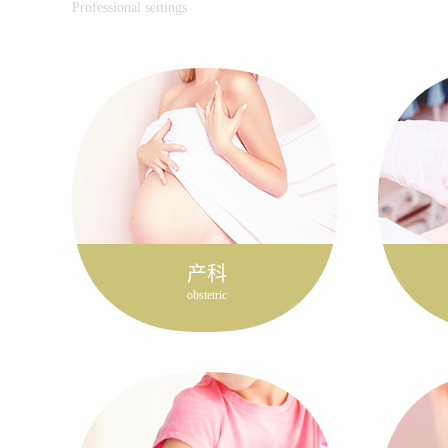
Professional settings
产科
obstetric