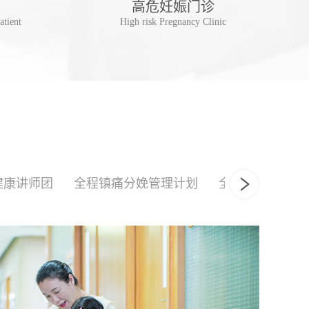
高危妊娠门诊
儿
atient
High risk Pregnancy Clinic
Postpa
健康讲师团
全程镇痛分娩管理计划
全产程陪伴式分