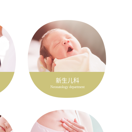
新生儿科
Neonatology department