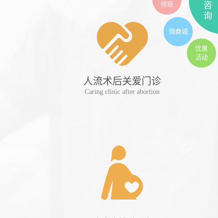
排班
咨
询
微商城
优惠
活动
人流术后关爱门诊
妊
Caring clinic after abortion
Preg