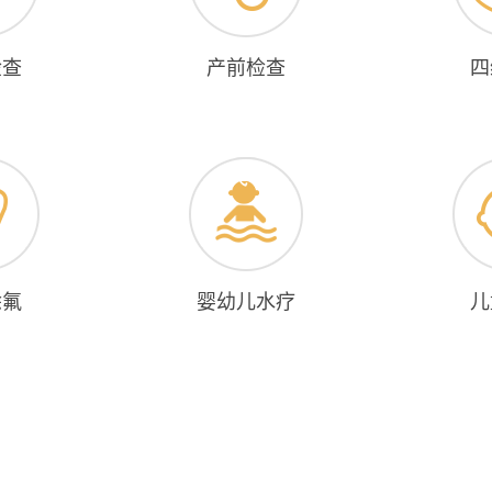
检查
产前检查
四
涂氟
婴幼儿水疗
儿