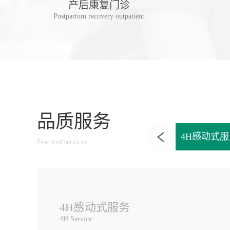
诊
产后康复门诊
linic
Postpartum recovery outpatient
品质服务
享一独立诊室
一站式家庭口腔健康管理
4H感动式服
Featured services
4H感动式服务
4H Service