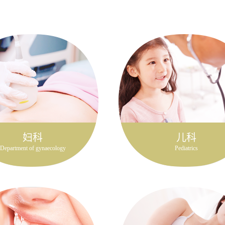
妇科
儿科
Department of gynaecology
Pediatrics