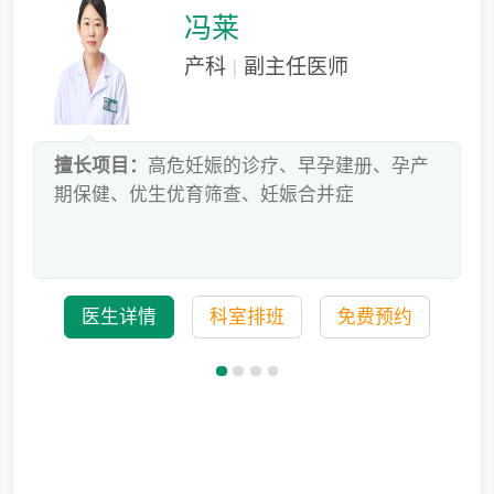
冯莱
产科
|
副主任医师
床
擅长项目：
高危妊娠的诊疗、早孕建册、孕产
危
期保健、优生优育筛查、妊娠合并症
科
医生详情
科室排班
免费预约
备孕迟迟怀不上，问题到底出在哪？