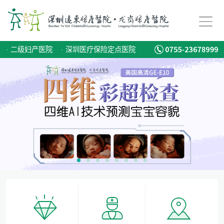
备孕迟迟怀不上，问题到底出在哪？
爱有光，愈未来！深圳远东龙岗妇产医院儿童康复专科正式启航！
·
二级妇产医院
·
深圳医疗保险定点医院