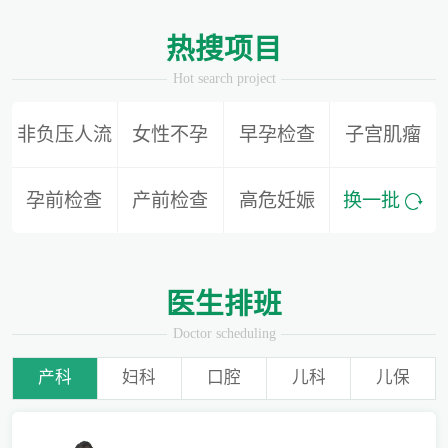
1
2
热搜项目
Hot search project
非负压人流
女性不孕
早孕检查
子宫肌瘤
别再隐形陪伴，准爸爸如何正确陪同产检？
孕前检查
产前检查
高危妊娠
换一批
为什么用了安全套还会导致怀孕？
医生排班
Doctor scheduling
产科
妇科
口腔
儿科
儿保