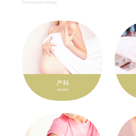
Professional settings
产科
obstetric