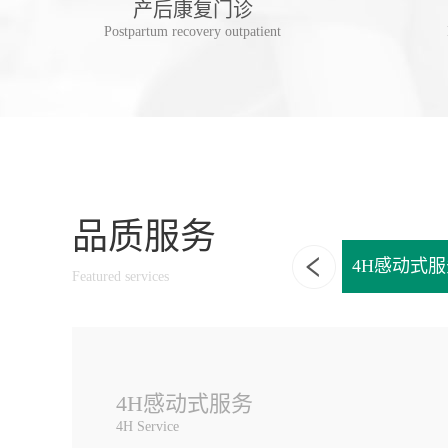
诊
产后康复门诊
linic
Postpartum recovery outpatient
品质服务
享一独立诊室
一站式家庭口腔健康管理
4H感动式服
Featured services
4H感动式服务
4H Service