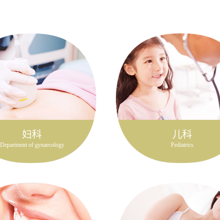
妇科
儿科
Department of gynaecology
Pediatrics