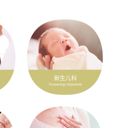
新生儿科
Neonatology department