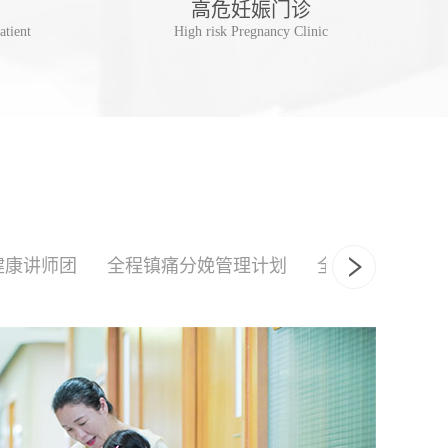
高危妊娠门诊
儿
atient
High risk Pregnancy Clinic
Postpa
健康讲师团
全程镇痛分娩管理计划
全产程陪伴式分