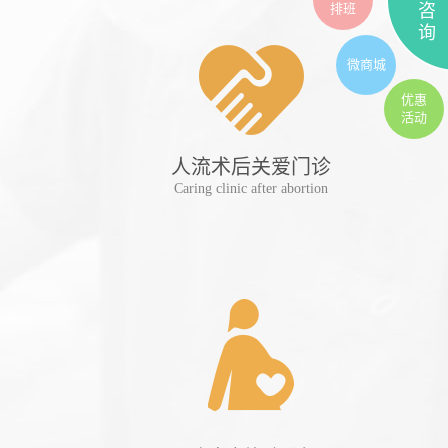
排班
咨
询
微商城
优惠
活动
人流术后关爱门诊
妊
Caring clinic after abortion
Preg