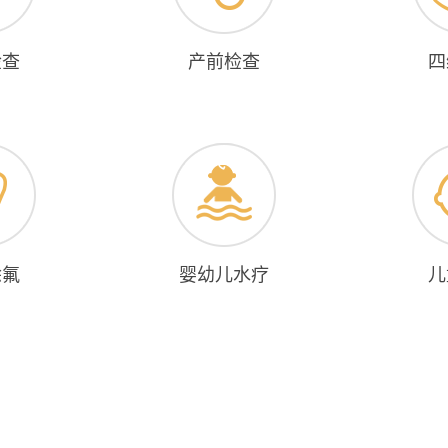
检查
产前检查
四
涂氟
婴幼儿水疗
儿