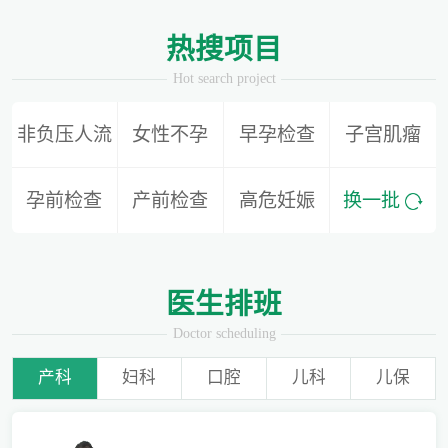
1
2
热搜项目
Hot search project
非负压人流
女性不孕
早孕检查
子宫肌瘤
别再隐形陪伴，准爸爸如何正确陪同产检？
孕前检查
产前检查
高危妊娠
换一批
为什么用了安全套还会导致怀孕？
医生排班
Doctor scheduling
产科
妇科
口腔
儿科
儿保