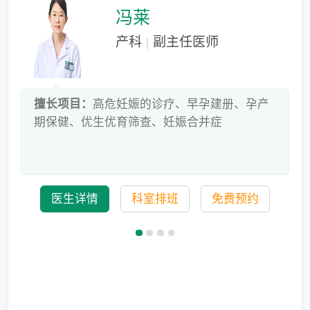
冯莱
产科
|
副主任医师
床
擅长项目：
高危妊娠的诊疗、早孕建册、孕产
危
期保健、优生优育筛查、妊娠合并症
科
医生详情
科室排班
免费预约
备孕迟迟怀不上，问题到底出在哪？