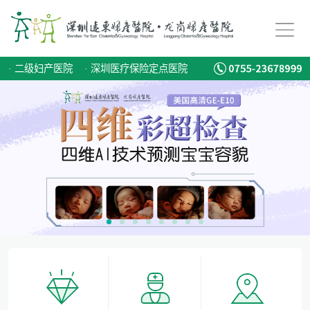
备孕迟迟怀不上，问题到底出在哪？
爱有光，愈未来！深圳远东龙岗妇产医院儿童康复专科正式启航！
·
二级妇产医院
·
深圳医疗保险定点医院