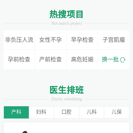
1
2
热搜项目
Hot search project
非负压人流
女性不孕
早孕检查
子宫肌瘤
别再隐形陪伴，准爸爸如何正确陪同产检？
孕前检查
产前检查
高危妊娠
换一批
为什么用了安全套还会导致怀孕？
医生排班
Doctor scheduling
产科
妇科
口腔
儿科
儿保