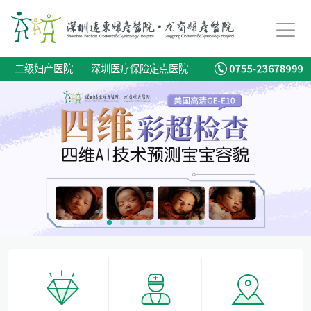
备孕迟迟怀不上，问题到底出在哪？
爱有光，愈未来！深圳远东龙岗妇产医院儿童康复专科正式启航！
·
二级妇产医院
·
深圳医疗保险定点医院