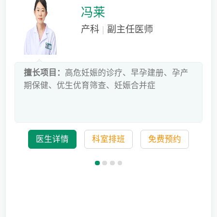
冯莱
产科
|
副主任医师
床
擅长项目：
高危妊娠的诊疗、早孕建册、孕产
危
期保健、优生优育筛查、妊娠合并症
科
医生详情
科室排班
免费预约
备孕迟迟怀不上，问题到底出在哪？