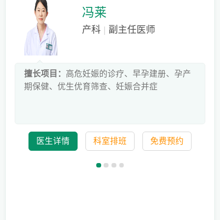
冯莱
产科
|
副主任医师
床
擅长项目：
高危妊娠的诊疗、早孕建册、孕产
危
期保健、优生优育筛查、妊娠合并症
科
医生详情
科室排班
免费预约
备孕迟迟怀不上，问题到底出在哪？