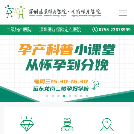
备孕迟迟怀不上，问题到底出在哪？
爱有光，愈未来！深圳远东龙岗妇产医院儿童康复专科正式启航！
·
二级妇产医院
·
深圳医疗保险定点医院