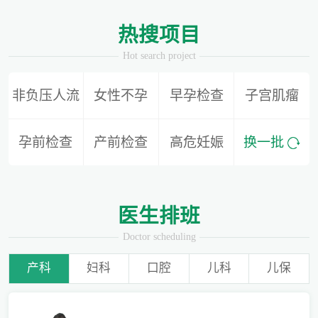
1
2
热搜项目
Hot search project
非负压人流
女性不孕
早孕检查
子宫肌瘤
别再隐形陪伴，准爸爸如何正确陪同产检？
孕前检查
产前检查
高危妊娠
换一批
为什么用了安全套还会导致怀孕？
医生排班
Doctor scheduling
产科
妇科
口腔
儿科
儿保