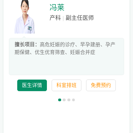
冯莱
产科
|
副主任医师
床
擅长项目：
高危妊娠的诊疗、早孕建册、孕产
危
期保健、优生优育筛查、妊娠合并症
科
医生详情
科室排班
免费预约
备孕迟迟怀不上，问题到底出在哪？