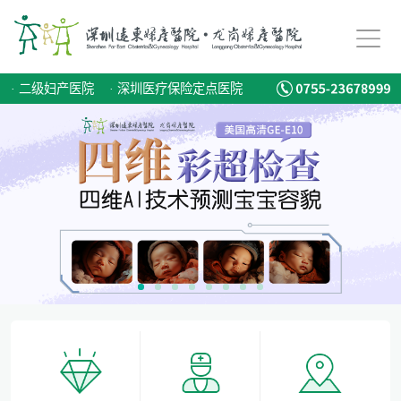
备孕迟迟怀不上，问题到底出在哪？
爱有光，愈未来！深圳远东龙岗妇产医院儿童康复专科正式启航！
·
二级妇产医院
·
深圳医疗保险定点医院