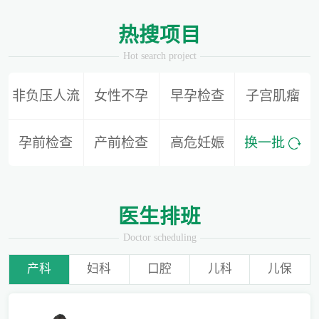
1
2
热搜项目
Hot search project
非负压人流
女性不孕
早孕检查
子宫肌瘤
别再隐形陪伴，准爸爸如何正确陪同产检？
孕前检查
产前检查
高危妊娠
换一批
为什么用了安全套还会导致怀孕？
医生排班
Doctor scheduling
产科
妇科
口腔
儿科
儿保