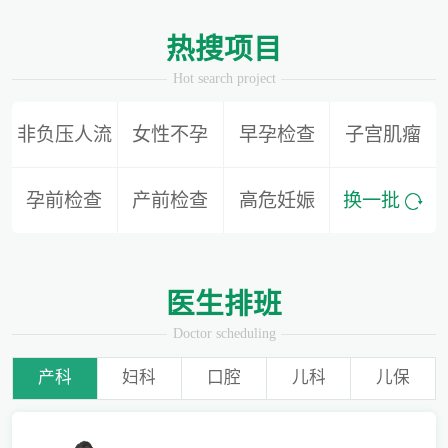
1
2
热搜项目
Hot search project
非负压人流
女性不孕
早孕检查
子宫肌瘤
别再隐形陪伴，准爸爸如何正确陪同产检？
孕前检查
产前检查
高危妊娠
换一批
为什么用了安全套还会导致怀孕？
医生排班
Doctor scheduling
产科
妇科
口腔
儿科
儿保