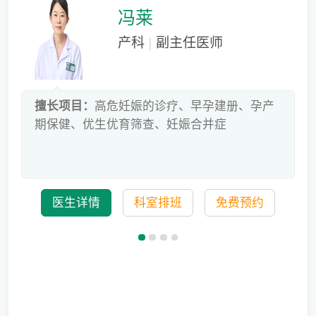
冯莱
产科
|
副主任医师
床
擅长项目：
高危妊娠的诊疗、早孕建册、孕产
危
期保健、优生优育筛查、妊娠合并症
科
医生详情
科室排班
免费预约
备孕迟迟怀不上，问题到底出在哪？