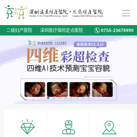
备孕迟迟怀不上，问题到底出在哪？
爱有光，愈未来！深圳远东龙岗妇产医院儿童康复专科正式启航！
·
二级妇产医院
·
深圳医疗保险定点医院