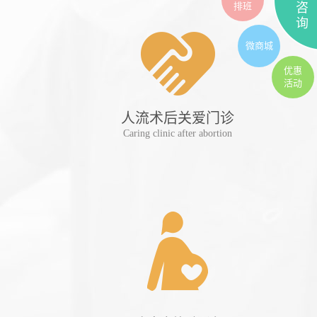
排班
咨
询
微商城
优惠
活动
人流术后关爱门诊
妊
Caring clinic after abortion
Preg