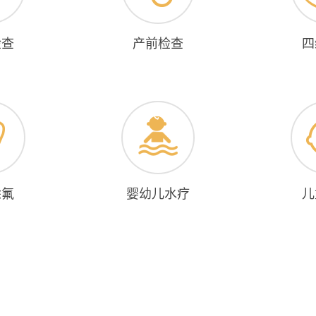
检查
产前检查
四
涂氟
婴幼儿水疗
儿