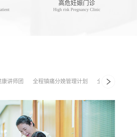
高危妊娠门诊
儿
atient
High risk Pregnancy Clinic
Postpa
健康讲师团
全程镇痛分娩管理计划
全产程陪伴式分