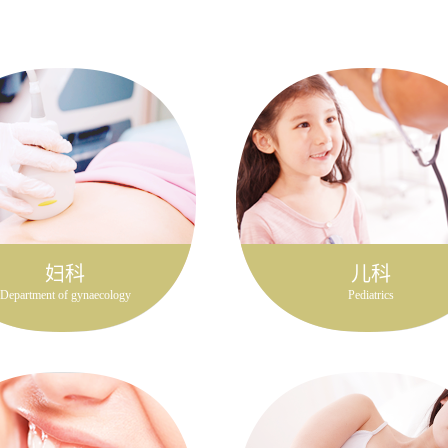
妇科
儿科
Department of gynaecology
Pediatrics