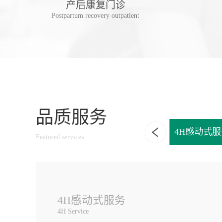
诊
产后康复门诊
linic
Postpartum recovery outpatient
品质服务
享一独立诊室
一站式家庭口腔健康管理
4H感动式服
Featured services
4H感动式服务
4H Service