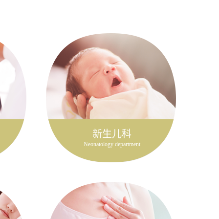
新生儿科
Neonatology department