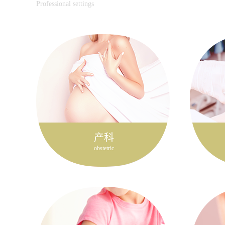
Professional settings
产科
obstetric