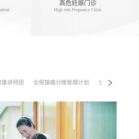
高危妊娠门诊
儿
atient
High risk Pregnancy Clinic
Postpa
健康讲师团
全程镇痛分娩管理计划
全产程陪伴式分