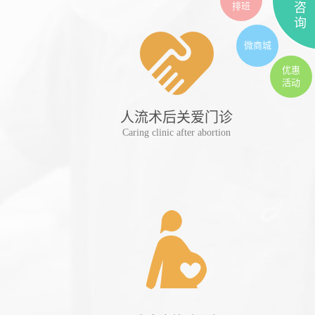
排班
咨
询
微商城
优惠
活动
人流术后关爱门诊
妊
Caring clinic after abortion
Preg