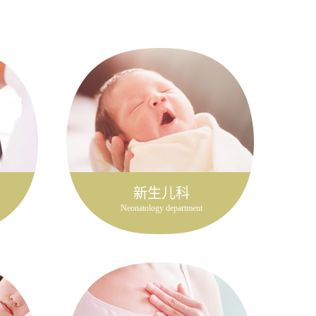
新生儿科
Neonatology department