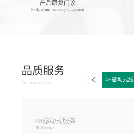
诊
产后康复门诊
linic
Postpartum recovery outpatient
品质服务
享一独立诊室
一站式家庭口腔健康管理
4H感动式服
Featured services
4H感动式服务
4H Service