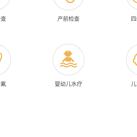
检查
产前检查
四
涂氟
婴幼儿水疗
儿