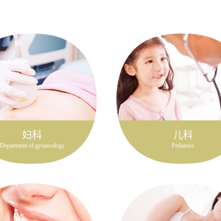
妇科
儿科
Department of gynaecology
Pediatrics