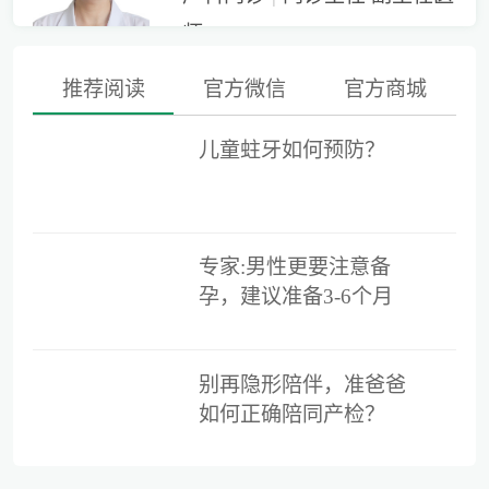
师
推荐阅读
官方微信
官方商城
李世梅
擅长项目：
擅长高危门诊诊疗工作，擅长产科
急危重症处理及手术操作，难产的识别及处
妇科
|
科主任 副主任医师
儿童蛀牙如何预防？
理，熟练掌握剖宫产、产钳、胎吸、臀位助
产、臀位外倒转
擅长项目：
不孕症、复发性流产及保胎的规范
医生详情
科室排班
免费预约
化诊治、宫腹腔镜手术、计划生育手术、人工
专家:男性更要注意备
流产、上环取环、私密整形、妇科常见病多发
孕，建议准备3-6个月
病、内分泌
时间
范舒凌
医生详情
科室排班
免费预约
别再隐形陪伴，准爸爸
产科
|
副主任医师
如何正确陪同产检？