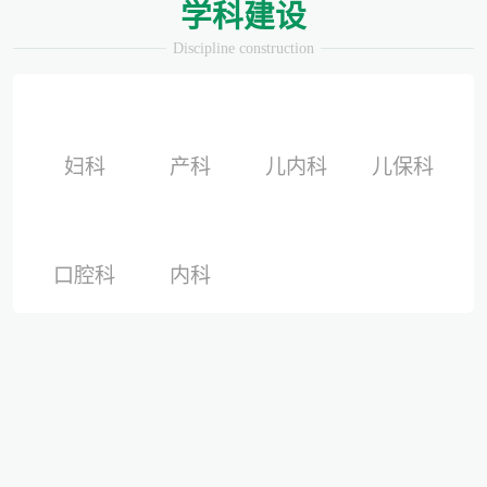
学科建设
为什么用了安全套还会导致怀孕？
Discipline construction
备孕迟迟怀不上，问题到底出在哪？
妇科
产科
儿内科
儿保科
爱有光，愈未来！深圳远东龙岗妇产医院儿童康复专科正式启航！
口腔科
内科