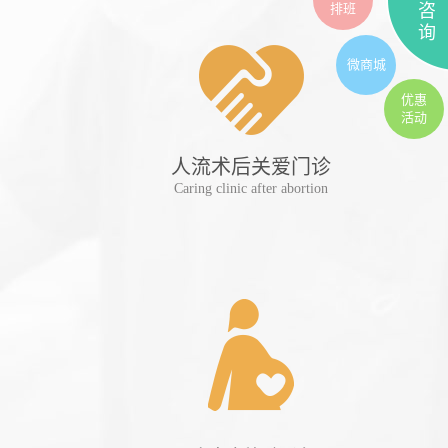
排班
咨
询
微商城
优惠
活动
人流术后关爱门诊
妊
Caring clinic after abortion
Preg