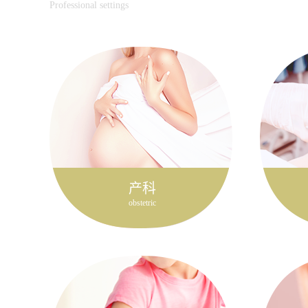
Professional settings
产科
obstetric