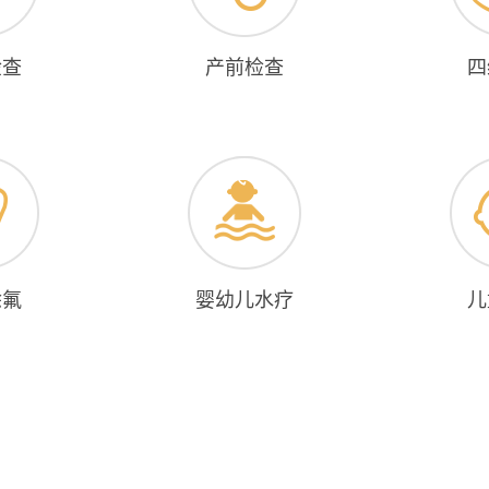
检查
产前检查
四
涂氟
婴幼儿水疗
儿