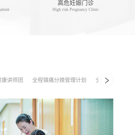
高危妊娠门诊
儿
atient
High risk Pregnancy Clinic
Postpa
健康讲师团
全程镇痛分娩管理计划
全产程陪伴式分