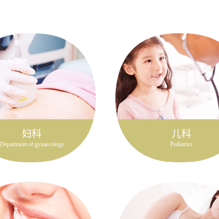
妇科
儿科
Department of gynaecology
Pediatrics