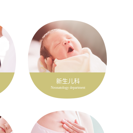
新生儿科
Neonatology department