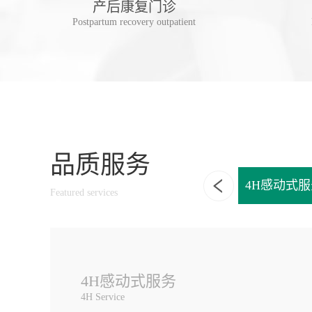
诊
产后康复门诊
linic
Postpartum recovery outpatient
品质服务
享一独立诊室
一站式家庭口腔健康管理
4H感动式服
Featured services
4H感动式服务
4H Service