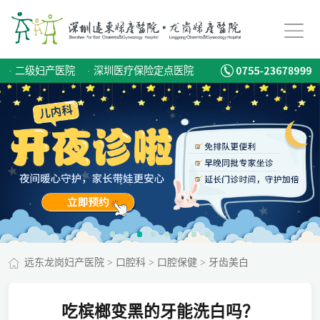
·
二级妇产医院
·
深圳医疗保险定点医院
远东龙岗妇产医院
>
口腔科
>
口腔保健
>
牙齿美白
吃槟榔变黑的牙能洗白吗？