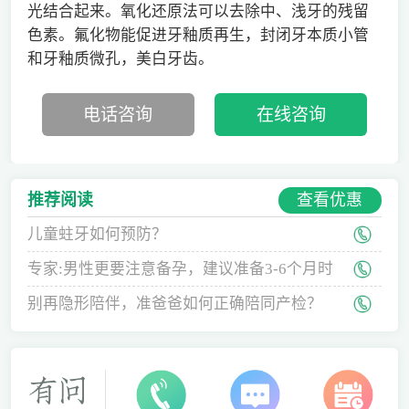
光结合起来。氧化还原法可以去除中、浅牙的残留
色素。氟化物能促进牙釉质再生，封闭牙本质小管
和牙釉质微孔，美白牙齿。
电话咨询
在线咨询
查看优惠
推荐阅读
儿童蛀牙如何预防？
专家:男性更要注意备孕，建议准备3-6个月时
间
别再隐形陪伴，准爸爸如何正确陪同产检？