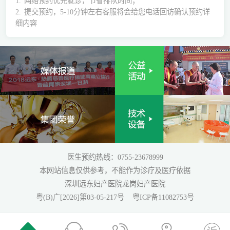
1.
网络预约优先就诊，节省排队时间；
2.
提交预约，5-10分钟左右客服将会给您电话回访确认预约详
细内容
医生预约热线：0755-23678999
本网站信息仅供参考，不能作为诊疗及医疗依据
深圳远东妇产医院龙岗妇产医院
粤(B)广[2026]第03-05-217号
粤ICP备11082753号