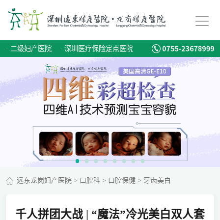
·
二级妇产医院
·
深圳医疗保险定点医院
远东龙岗妇产医院
>
口腔科
>
口腔保健
>
牙齿美白
千人拼团大战 | “魔法”冷光美白双人套