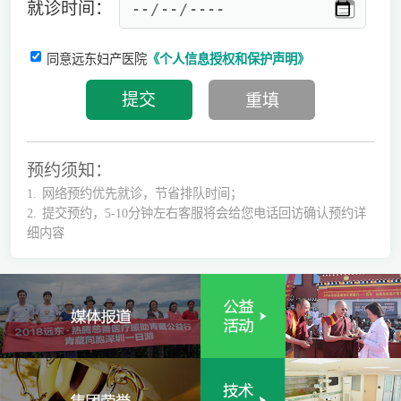
就诊时间：
同意远东妇产医院
《个人信息授权和保护声明》
预约须知：
1.
网络预约优先就诊，节省排队时间；
2.
提交预约，5-10分钟左右客服将会给您电话回访确认预约详
细内容