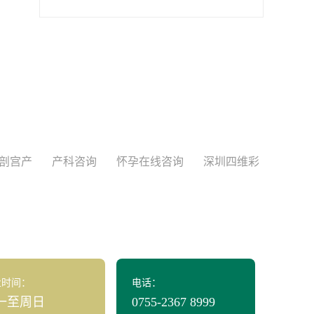
剖宫产
产科咨询
怀孕在线咨询
深圳四维彩
业时间：
电话：
一至周日
0755-2367 8999