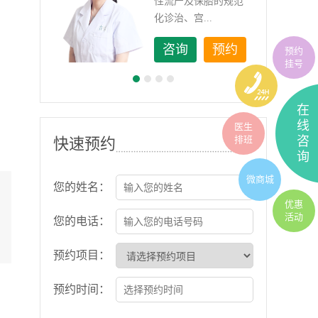
如顽
性流产及保胎的规范
化诊治、宫...
约
咨询
预约
预约
挂号
在
线
医生
排班
咨
快速预约
询
微商城
您的姓名：
优惠
活动
您的电话：
预约项目：
预约时间：