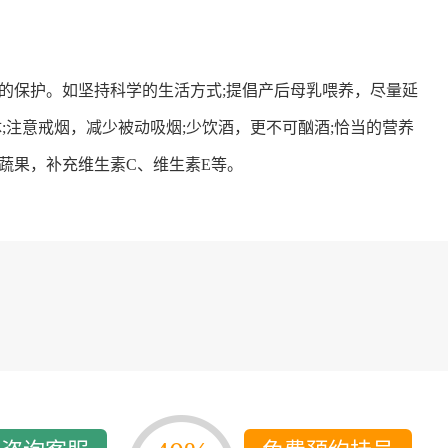
多发病的诊治，
固性阴道炎...
咨询
预
保护。如坚持科学的生活方式;提倡产后母乳喂养，尽量延
;注意戒烟，减少被动吸烟;少饮酒，更不可酗酒;恰当的营养
蔬果，补充维生素C、维生素E等。