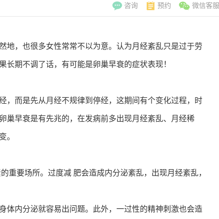
咨询
预约
微信客
地，也很多女性常常不以为意。认为月经紊乱只是过于劳
果长期不调了话，有可能是卵巢早衰的症状表现！
，而是先从月经不规律到停经，这期间有个变化过程，时
卵巢早衰是有先兆的，在发病前多出现月经紊乱、月经稀
变。
的重要场所。过度减 肥会造成内分泌紊乱，出现月经紊乱，
李翠玲
副主
擅长：妇科常见
体内分泌就容易出问题。此外，一过性的精神刺激也会造