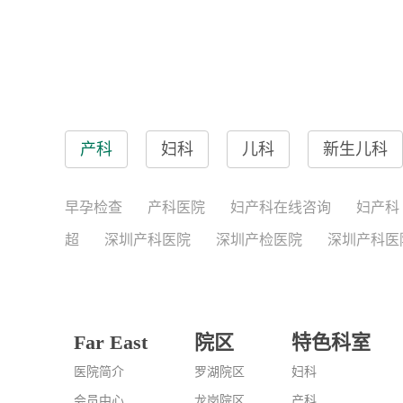
产科
妇科
儿科
新生儿科
早孕检查
产科医院
妇产科在线咨询
妇产科
超
深圳产科医院
深圳产检医院
深圳产科医
Far East
院区
特色科室
医院简介
罗湖院区
妇科
会员中心
龙岗院区
产科