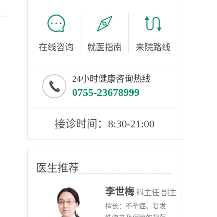
服
在线咨询
就医指南
来院路线
24小时健康咨询热线
0755-23678999
接诊时间：8:30-21:00
医生推荐
李世梅
任医师
科主任 副主
病、
擅长：不孕症、复发
任医师