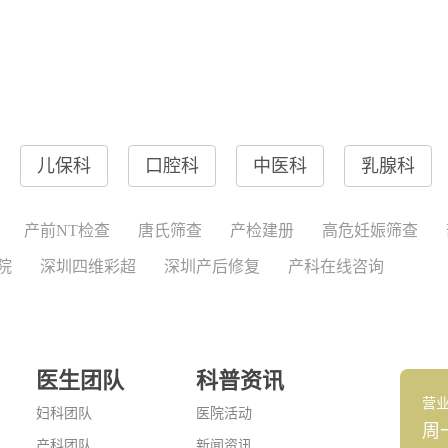
儿保科
口腔科
中医科
乳腺科
产前NT检查
唐氏筛查
产检建册
高危妊娠筛查
院
深圳四维彩超
深圳产后修复
产科在线咨询
医生团队
科普资讯
营
妇科团队
医院活动
周
产科团队
新闻资讯