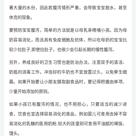
著大量的水份，因此若腹泻情形严重，会导致宝宝脱水，甚至
休克的现象。
要预防宝宝腹泻，简单的方法就是以母乳来喂哺小孩。因为母
奶容易消化，而且具有免疫细胞及抗体，所以吃母奶的宝宝比
较少拉肚子;即使拉肚子，也很少会引起长期的慢性腹泻。
另外，养成良好的卫生习惯也是防治办法，注意双手的清洁、
奶瓶的消毒工作。冲泡好的牛奶也不宜放置过久，以免孳生细
菌。如果开始要让小朋友摄取副食品时，要记得把握由单项、
少量开始添加的原则。
如果小孩已有腹泻的情况，也不用担心，只要适当的减少进
食，饮食也宜选择容易消化的食品，例如婴儿可食用去掉不容
易消化的乳糖的医用奶粉;较大的孩童则可食用不油腻的稀饭、
馒头。