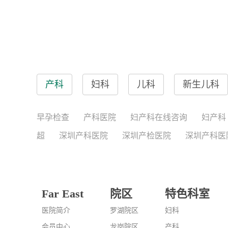
产科
妇科
儿科
新生儿科
早孕检查
产科医院
妇产科在线咨询
妇产科
超
深圳产科医院
深圳产检医院
深圳产科医
Far East
院区
特色科室
医院简介
罗湖院区
妇科
会员中心
龙岗院区
产科