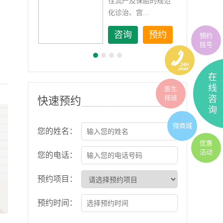
如顽
性流产及保胎的规范
化诊治、宫...
约
咨询
预约
预约
挂号
在
线
医生
排班
咨
快速预约
询
微商城
您的姓名：
优惠
活动
您的电话：
预约项目：
预约时间：