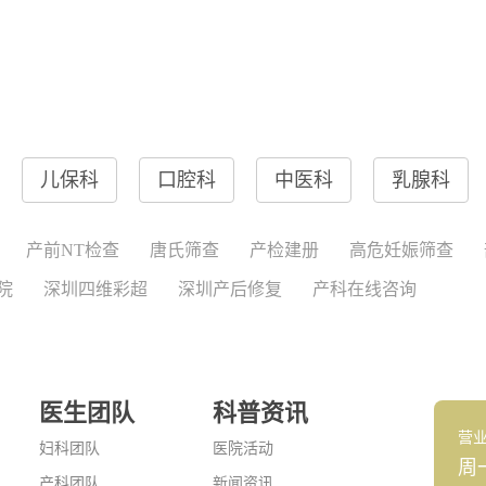
儿保科
口腔科
中医科
乳腺科
产前NT检查
唐氏筛查
产检建册
高危妊娠筛查
院
深圳四维彩超
深圳产后修复
产科在线咨询
医生团队
科普资讯
营
妇科团队
医院活动
周
产科团队
新闻资讯