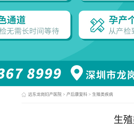
远东龙岗妇产医院
>
产后康复科
>
生殖类疾病
生殖