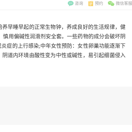
咨询
预约
微信客
培养早睡早起的正常生物钟，养成良好的生活规律，健
，慎用偏碱性润滑剂安全套。一些药物的成分会破坏阴
炎症的上行感染;中年女性预防：女性卵巢功能逐渐下
，阴道内环境由酸性变为中性或碱性，易引起细菌侵入
李翠玲
副主
擅长：妇科常见