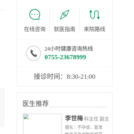
服
在线咨询
就医指南
来院路线
24小时健康咨询热线
0755-23678999
接诊时间：8:30-21:00
医生推荐
李世梅
任医师
科主任 副主
病、
擅长：不孕症、复发
任医师