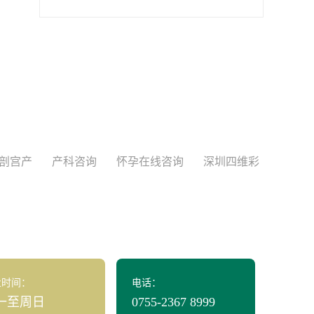
剖宫产
产科咨询
怀孕在线咨询
深圳四维彩
业时间：
电话：
一至周日
0755-2367 8999