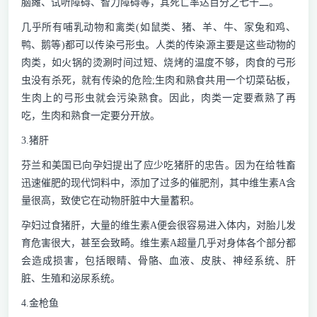
脑瘫、试听障碍、智力障碍等，其死亡率达百分之七十二。
几乎所有哺乳动物和禽类(如鼠类、猪、羊、牛、家兔和鸡、
鸭、鹅等)都可以传染弓形虫。人类的传染源主要是这些动物的
肉类，如火锅的烫涮时间过短、烧烤的温度不够，肉食的弓形
虫没有杀死，就有传染的危险;生肉和熟食共用一个切菜砧板，
生肉上的弓形虫就会污染熟食。因此，肉类一定要煮熟了再
吃，生肉和熟食一定要分开放。
3.猪肝
芬兰和美国已向孕妇提出了应少吃猪肝的忠告。因为在给牲畜
迅速催肥的现代饲料中，添加了过多的催肥剂，其中维生素A含
量很高，致使它在动物肝脏中大量蓄积。
孕妇过食猪肝，大量的维生素A便会很容易进入体内，对胎儿发
育危害很大，甚至会致畸。维生素A超量几乎对身体各个部分都
会造成损害，包括眼睛、骨骼、血液、皮肤、神经系统、肝
脏、生殖和泌尿系统。
4.金枪鱼