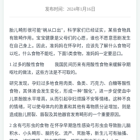
发布时间：2024年1月16日
胎儿畸形很可能“祸从口出”，科学家们已经证实，某些食物具
有致畸作用。宝宝健康是父母们的心愿，谁也不愿意悲剧发生
在自己身上。因此，准妈妈在怀孕时，应该先了解什么食物可
以吃，什么食物不能吃，下面5类食物，准妈妈一定要忌口。
1.过多的酸性食物 我国民间历来有用酸性食物来缓解孕期
呕吐的做法，这些方法是不可取的。
研究发现，孕妇过多地食用肉类、鱼类、巧克力、白糖等酸性
食物，其体液会发生变化，形成一种“酸化”，进一步促使血中
儿茶酚胺水平增高，从而引起孕妇烦躁不安等情绪。这种不良
的情绪，可以使母体内的激素和其他有毒物质分泌增加，则是
造成胎儿腭裂、唇裂及其他器官发育畸形的一个重要原因。
2.含有弓形虫的食物 在怀孕早期急性感染弓形虫会导致胎儿脑
积水、小头畸形、脑钙化、流产、死胎等，新生儿可有抽搐、