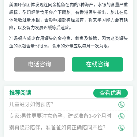
美国环保团体发现连同金枪鱼在内的7种海产，水银的含量严重
超标，孕妇经常食用会产下畸胎。有香港医生指出，胎儿在母
体吸收过量水银，会影响脑部神经发育，将来学习能力会有缺
陷，以及智力发展迟缓等后遗症。
准妈妈应减少食用罐头的金枪鱼、鳕鱼及狭鳕，因为这类罐头
鱼的水银含量也很高，食用的分量应以每月一次为限。
电话咨询
在线咨询
查看优惠
推荐阅读
儿童蛀牙如何预防？
专家:男性更要注意备孕，建议准备3-6个月时
间
别再隐形陪伴，准爸爸如何正确陪同产检？