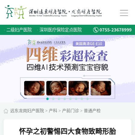
·
二级妇产医院
·
深圳医疗保险定点医院
远东龙岗妇产医院
>
产科
>
产前门诊
>
普通产检
怀孕之初警惕四大食物致畸形胎