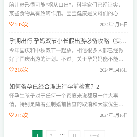
胎儿畸形很可能“祸从口出”，科学家们已经证实，
某些食物具有致畸作用。宝宝健康是父母们的心
愿，谁也…...
193次
2024年1月16日
孕期出行|孕妈双节小长假出游必备攻略（实用贴
今年国庆和中秋双节一起放，相信很多人都已经做
好了国庆出游的计划。不过，关于孕妈妈能不能出
门游玩，看法可能各不相同。快来看…...
218次
2024年1月16日
如何备孕已经合理进行孕前检查？2
怀孕生孩子对于任何一个家庭来说都是一件大事
情，特别是随着强制婚前检查的取消和大家优生优
育意识的高，越来越多的人意识到备孕…...
215次
2024年1月16日
…
1
2
11
下一页