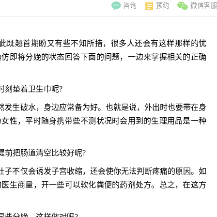
咨询
预约
微信客
此既翘首期盼又有些不知所措，很多人还会有这样那样的忧
模仿即将分娩的状态回答下面的问题，一边来掌握相关的正确
刻垫着卫生巾呢?
发生破水，身边应常备为好。也就是说，外出时也要带在身
为女性，平时随身携带些不测状况时会用到的生理用品是一种
前把肠道清空比较好呢?
子不仅会诱发子宫收缩，还会使你无法判断疼痛的原因。如
的医生商量，开一些可以软化粪便的药剂处方。总之，在这方
李翠玲
副主
擅长：妇科常见
些分娩，这样做对吗?