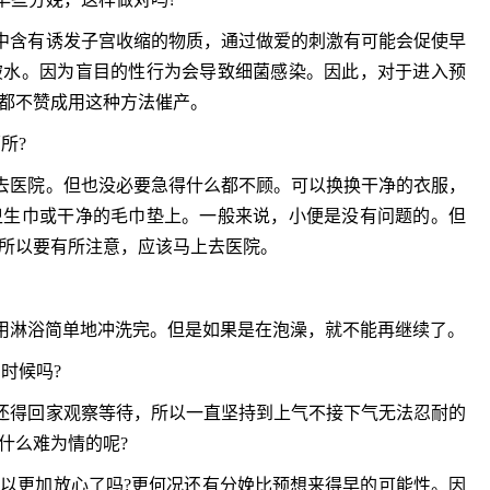
多发病的诊治，
固性阴道炎...
含有诱发子宫收缩的物质，通过做爱的刺激有可能会促使早
破水。因为盲目的性行为会导致细菌感染。因此，对于进入预
咨询
预
都不赞成用这种方法催产。
所?
医院。但也没必要急得什么都不顾。可以换换干净的衣服，
卫生巾或干净的毛巾垫上。一般来说，小便是没有问题的。但
所以要有所注意，应该马上去医院。
淋浴简单地冲洗完。但是如果是在泡澡，就不能再继续了。
时候吗?
得回家观察等待，所以一直坚持到上气不接下气无法忍耐的
什么难为情的呢?
更加放心了吗?更何况还有分娩比预想来得早的可能性。因