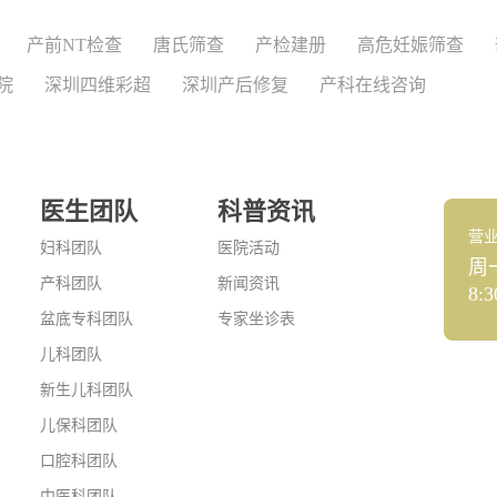
产前NT检查
唐氏筛查
产检建册
高危妊娠筛查
院
深圳四维彩超
深圳产后修复
产科在线咨询
医生团队
科普资讯
营
妇科团队
医院活动
周
产科团队
新闻资讯
8:3
盆底专科团队
专家坐诊表
儿科团队
新生儿科团队
儿保科团队
口腔科团队
中医科团队