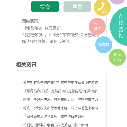
在
预约须知：
线
医生
1.
网络预约，优先就诊；
排班
咨
2.
提交预约后，5-10分钟内客服将会与您联系
询
确认预约详情，请耐心等候。
微商城
优惠
活动
相关资讯
预产期有哪些临产先兆？这些产前注意事项你应该知道
【世界高血压日】 妊娠高血压这颗隐藏“炸弹”该如何防？
叮咚！孕妈国庆出行攻略来咯，叫上准爸爸来学习！
叮咚！孕妈国庆出行攻略来咯，叫上准爸爸来学习！
了解分娩前后注意事项，做有准备的妈妈
怕侧切怕撕裂？学会三招完美避开顺产侧切