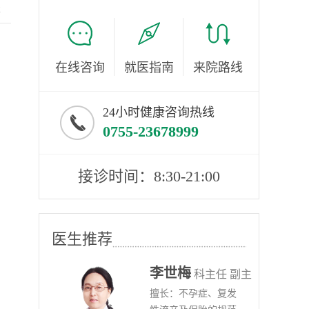
服
在线咨询
就医指南
来院路线
24小时健康咨询热线
0755-23678999
接诊时间：8:30-21:00
医生推荐
李世梅
任医师
科主任 副主
病、
擅长：不孕症、复发
任医师