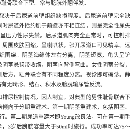
与耻骨联合下型。常与膀胱外翻伴发。
取决于后尿道前壁组织缺损程度。后尿道前壁完全缺
同时尿道外括约肌于前壁亦不相连结，则呈完全性尿失
则呈压力性尿失禁。后尿道肌肉完全正常时，可控制排
，周围皮肤回缩，呈喇叭状，张开尿道口可见精阜。远
织围绕。阴茎海绵体左右分离，阴茎短宽，龟头呈铲
及阴茎悬韧带收缩，阴茎向背侧弯曲。女性阴蒂分裂，
侧后方。耻骨联合有不同程度分离。视诊即可确诊。静
路有无畸形、结石、积水及膀胱输尿管反流。
排尿控制情况，因人制宜。对典型的男性耻骨联合下
前倾向于分期重建术。第一期阴茎重建术，包括阴茎、
行。第二期尿道重建术即Young改良法，可在第一期手
，3岁后膀胱容量大于50ml时施行。成功率可达75～