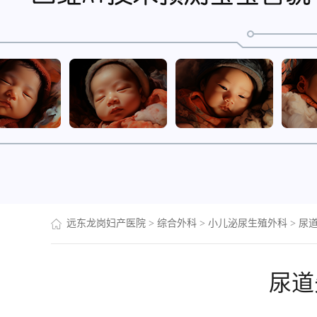
远东龙岗妇产医院
>
综合外科
>
小儿泌尿生殖外科
>
尿
尿道