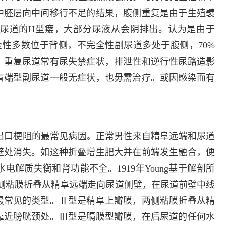
多发病的诊治，
中胚层向中间移行不足的结果，腹侧重复是由于生殖襞
固性阴道炎...
尿道的H型瘘，大部分尿液从会阴排出。认为是由于
咨询
预
果。完全性多数位于背侧，不完全性副尿道多处于腹侧，70%
。重复尿道常有尿失禁症状，排泄性和逆行性尿路造影
盲端型副尿道一般无症状，也毋需治疗。或因感染而有
出口梗阻的最常见病因。正常男性来自精阜远端和尿道
壁处消失。如这种折叠增生肥大并在前端发生融合，便
解质失衡和肾功能不全。1919年Young基于解剖所
侧粘膜折叠从精阜远端走向尿道侧壁，在尿道前壁中线
最常见的类型。Ⅱ型是精阜上瓣膜，两侧粘膜折叠从精
靠近膀胱颈处。Ⅲ型是膈膜型瓣膜，在后尿道的任何水