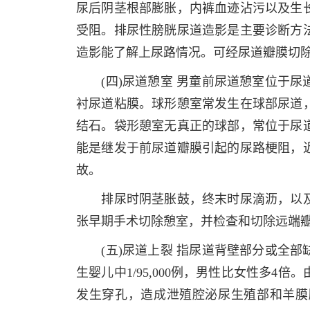
尿后阴茎根部膨胀，内裤血迹沾污以及生
受阻。排尿性膀胱尿道造影是主要诊断方
造影能了解上尿路情况。可经尿道瓣膜切
(四)尿道憩室 男童前尿道憩室位于尿
衬尿道粘膜。球形憩室常发生在球部尿道
结石。袋形憩室无真正的球部，常位于尿
能是继发于前尿道瓣膜引起的尿路梗阻，
故。
排尿时阴茎胀鼓，终末时尿滴沥，以及
张早期手术切除憩室，并检查和切除远端
(五)尿道上裂 指尿道背壁部分或全部
生婴儿中1/95,000例，男性比女性多
发生穿孔，造成泄殖腔泌尿生殖部和羊膜