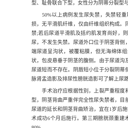
型、耻骨联合下型，女性分为阴蒂分裂型
50%以上病例发生尿失禁，失禁轻重
损，无平滑肌纤维，仅由纤维组织构成。
禁;若后尿道平滑肌及括约肌发育尚好，
尿，不发生失禁。尿道外口位于阴茎背侧
端尿道呈沟状，被覆粘膜，但无海绵体组
状，包皮悬垂于阴茎的腹侧。由于尿道沟
尿道短而不存在。阴唇短小位于分裂阴蒂
脉肾盂造影及排尿性膀胱造影可了解上尿
手术治疗应根据性别，上裂严重程度和
型，阴茎背曲严重伴完全性尿失禁者，目
尿道的延长和阴茎背曲矫治，宜在1岁后施
术成功6个月后施行。第三期膀胱颈重建术
80%。