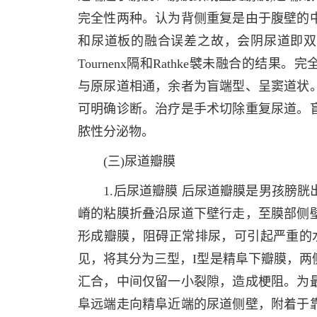
完全性两种。认为背侧重复是由于腹壁的
和尿道板的融合误差之故，会阴尿道即双
Tournenx隔和Rathke襞未融合的结
与原尿道相通，余者为盲端型、呈窦道状
可明确诊断。治疗是手术切除重复尿道。
脓性分泌物。
(三)尿道瓣膜
1.后尿道瓣膜 后尿道瓣膜是男孩膀胱
嵴的粘膜折叠沿尿道下壁行走，至膜部侧
形成瓣膜，阻碍正常排尿，可引起严重的水电
见，将其分为三型，I型是精阜下瓣膜，两
汇合，中间仅留一小裂隙，造成梗阻。为
阜远端走向精阜近端的尿道侧壁，附着于