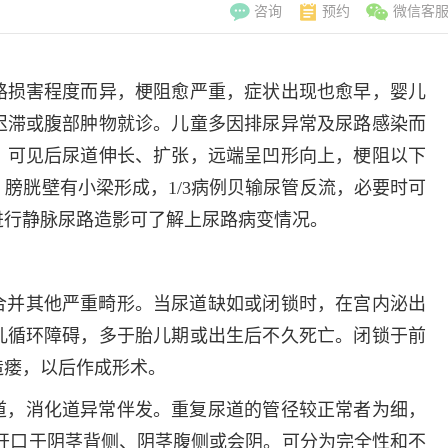
咨询
预约
微信客
损害程度而异，梗阻愈严重，症状出现也愈早，婴儿
迟滞或腹部肿物就诊。儿童多因排尿异常及尿路感染而
，可见后尿道伸长、扩张，远端呈凹形向上，梗阻以下
膀胱壁有小梁形成，1/3病例贝输尿管反流，必要时可
进行静脉尿路造影可了解上尿路病变情况。
合并其他严重畸形。当尿道缺如或闭锁时，在宫内泌出
儿循环障碍，多于胎儿期或出生后不久死亡。闭锁于前
造瘘，以后作成形术。
李翠玲
副主
道，消化道异常伴发。重复尿道的管径较正常者为细，
擅长：妇科常见
开口于阴茎背侧、阴茎腹侧或会阴。可分为完全性和不