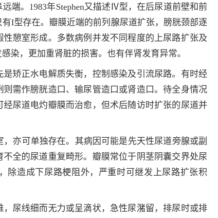
。1983年Stephen又描述Ⅳ型，在后尿道前壁和前
有I型存在。瓣膜近端的前列腺尿道扩张，膀胱颈部逐
假性憩室形成。多数病例并发不同程度的上尿路扩张及
发感染，更加重肾脏的损害。也有伴肾发育异常。
是矫正水电解质失衡，控制感染及引流尿路。有时经
例则需作膀胱造口、输尿管造口或肾造口。待全身情况
可经尿道电灼瓣膜而治愈，但术后随访时扩张的尿道并
室，亦可单独存在。其病因可能是先天性尿道旁腺或副
育不全的尿道重复畸形。瓣膜常位于阴茎阴囊交界处尿
，除造成下尿路梗阻外，严重时可继发上尿路扩张积
，尿线细而无力或呈滴状，急性尿潴留，排尿时或排