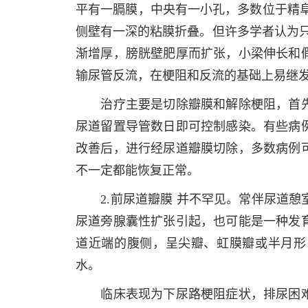
平有一膈膜，中央有一小孔，多数位于精阜远端
侧壁有一深的粘膜折叠。但许多学者认为只
渐增厚，膀胱壁肥厚而扩张，小梁伸长和
输尿管反流，在梗阻和反流的基础上易继
治疗主要是切除瓣膜和解除梗阻，首先
尿道留置导管数日即可控制感染。有些病
改善后，进行经尿道瓣膜切除，多数病例
不一定都能恢复正常。
2.前尿道瓣膜 并不罕见。常伴尿道憩
尿道旁腺囊性扩张引起，也可能是一种发
道近端的腹侧，呈尖瓣、虹膜瓣或半月形
水。
临床表现为下尿路梗阻症状，排尿困难