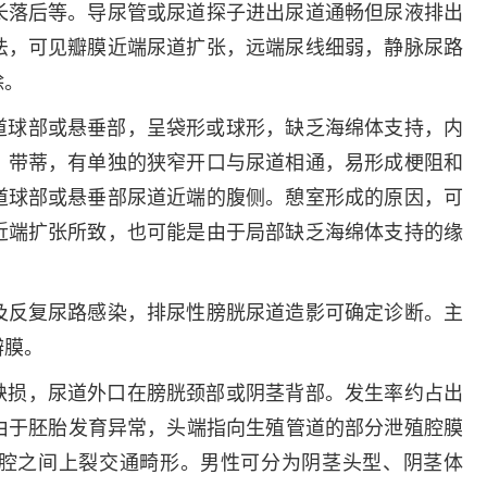
长落后等。导尿管或尿道探子进出尿道通畅但尿液排出
法，可见瓣膜近端尿道扩张，远端尿线细弱，静脉尿路
除。
道球部或悬垂部，呈袋形或球形，缺乏海绵体支持，内
，带蒂，有单独的狭窄开口与尿道相通，易形成梗阻和
道球部或悬垂部尿道近端的腹侧。憩室形成的原因，可
近端扩张所致，也可能是由于局部缺乏海绵体支持的缘
反复尿路感染，排尿性膀胱尿道造影可确定诊断。主
瓣膜。
缺损，尿道外口在膀胱颈部或阴茎背部。发生率约占出
4倍。由于胚胎发育异常，头端指向生殖管道的部分泄殖腔膜
腔之间上裂交通畸形。男性可分为阴茎头型、阴茎体