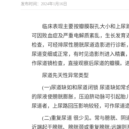
发布时间：2024年1月16日
临床表现主要按瓣膜裂孔大小和上尿路
可因败血症及严重电解质紊乱，生长发育
检查，可经排尿性膀胱尿道造影进行诊断
尿道变细或正常，有时见造影剂进入精囊，
作尿道镜检查，直接观察后尿道的瓣膜。
尿道先天性异常类型
(一)尿道缺如和尿道闭锁 尿道缺如常
的尿液使膀胱膨胀，压迫脐动脉可引起胎
尿道者，上尿路回压影响较轻，可作尿道
(二)重复尿道 很少见。常与膀胱、阴
近端起于膀胱、膀胱颈或重复膀胱;远端则