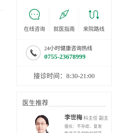
服
在线咨询
就医指南
来院路线
24小时健康咨询热线
0755-23678999
接诊时间：8:30-21:00
医生推荐
李世梅
任医师
科主任 副主
病、
擅长：不孕症、复发
任医师