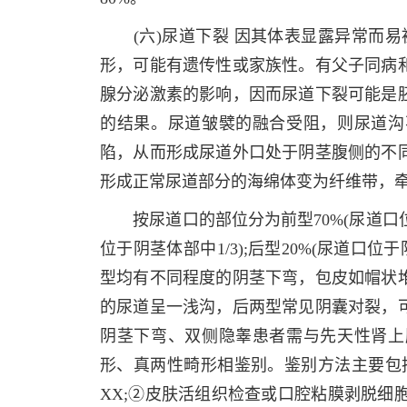
(六)尿道下裂 因其体表显露异常而易被
形，可能有遗传性或家族性。有父子同病
腺分泌激素的影响，因而尿道下裂可能是
的结果。尿道皱襞的融合受阻，则尿道沟
陷，从而形成尿道外口处于阴茎腹侧的不
形成正常尿道部分的海绵体变为纤维带，
按尿道口的部位分为前型70%(尿道口位于
位于阴茎体部中1/3);后型20%(尿道口
型均有不同程度的阴茎下弯，包皮如帽状
的尿道呈一浅沟，后两型常见阴囊对裂，
阴茎下弯、双侧隐睾患者需与先天性肾上
形、真两性畸形相鉴别。鉴别方法主要包
XX;②皮肤活组织检查或口腔粘膜剥脱细