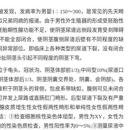
发现，发病率为男婴1∶150～300，是常见的先天畸
和兄弟同病的报道。由于男性外生殖器的形成受胚胎性
胚胎期性腺功能不足，使阴茎尿道远侧段发育受到障碍
不能全部闭合，使阴茎腹侧尿道后壁有不同程度的缺
同异常部位。即临床上各种类型的尿道下裂，没有闭合
牵扯阴茎头引起不同程度的阴茎下弯。
龟头、冠状沟、阴茎体部前1/3);中间型10%(尿道口
位于阴茎体部后1/3、阴茎阴囊交界处、阴囊、会阴部)。各
堆积于阴茎头的背侧，包皮系带缺如，腹侧可见未闭合
可并发上尿路或直肠肛门畸形。后型尿道下裂及有严重
腺皮质增生性女性假两性畸形和单纯性女性假两性畸
括：①检查细胞核性染色体组型，男性为XY，女性为
胞的性染色质检查，男性阳性率为0～5%;③测量尿液中