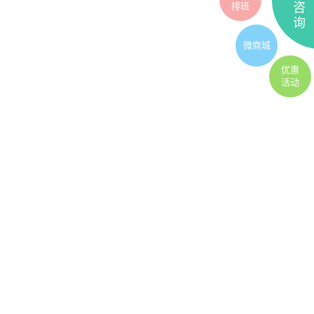
排班
咨
询
微商城
优惠
活动