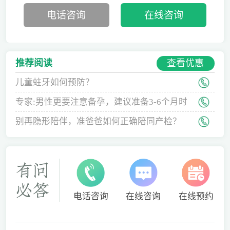
电话咨询
在线咨询
查看优惠
推荐阅读
儿童蛀牙如何预防？
专家:男性更要注意备孕，建议准备3-6个月时
间
别再隐形陪伴，准爸爸如何正确陪同产检？
电话咨询
在线咨询
在线预约