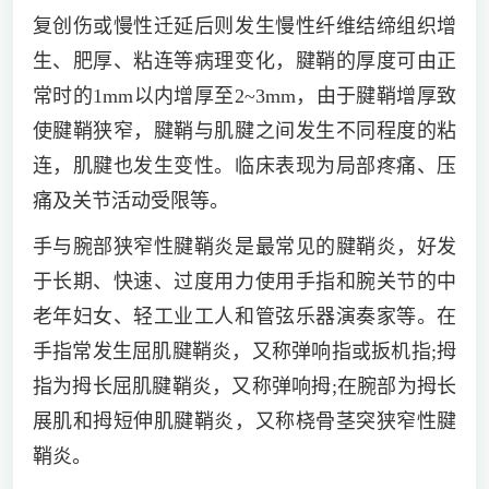
复创伤或慢性迁延后则发生慢性纤维结缔组织增
生、肥厚、粘连等病理变化，腱鞘的厚度可由正
常时的1mm以内增厚至2~3mm，由于腱鞘增厚致
使腱鞘狭窄，腱鞘与肌腱之间发生不同程度的粘
连，肌腱也发生变性。临床表现为局部疼痛、压
痛及关节活动受限等。
手与腕部狭窄性腱鞘炎是最常见的腱鞘炎，好发
于长期、快速、过度用力使用手指和腕关节的中
老年妇女、轻工业工人和管弦乐器演奏家等。在
手指常发生屈肌腱鞘炎，又称弹响指或扳机指;拇
指为拇长屈肌腱鞘炎，又称弹响拇;在腕部为拇长
展肌和拇短伸肌腱鞘炎，又称桡骨茎突狭窄性腱
鞘炎。