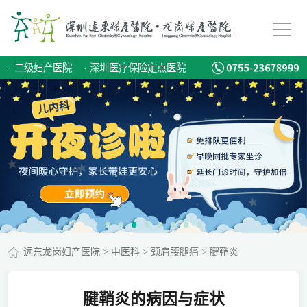
·
二级妇产医院
·
深圳医疗保险定点医院
远东龙岗妇产医院
>
中医科
>
颈肩腰腿痛
>
腱鞘炎
腱鞘炎的病因与症状