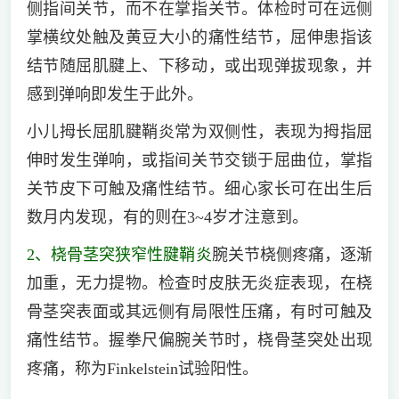
侧指间关节，而不在掌指关节。体检时可在远侧
掌横纹处触及黄豆大小的痛性结节，屈伸患指该
结节随屈肌腱上、下移动，或出现弹拔现象，并
感到弹响即发生于此外。
小儿拇长屈肌腱鞘炎常为双侧性，表现为拇指屈
伸时发生弹响，或指间关节交锁于屈曲位，掌指
关节皮下可触及痛性结节。细心家长可在出生后
数月内发现，有的则在3~4岁才注意到。
2、桡骨茎突狭窄性腱鞘炎
腕关节桡侧疼痛，逐渐
加重，无力提物。检查时皮肤无炎症表现，在桡
骨茎突表面或其远侧有局限性压痛，有时可触及
痛性结节。握拳尺偏腕关节时，桡骨茎突处出现
疼痛，称为Finkelstein试验阳性。