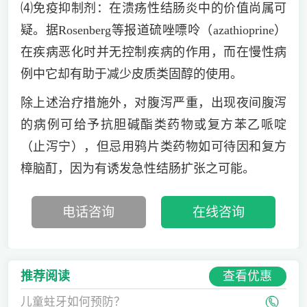
⑷免疫抑制剂：在溃疡性结肠炎中的价值尚属可
疑。据Rosenberg等报道硫唑嘌呤（azathioprine）
在疾病恶化时并无控制疾病的作用，而在慢性病
例中它却有助于减少皮质类固醇的使用。
除上述治疗措施外，对腹泻严重，出现夜间腹泻
的病例可给予抗胆碱酯类药物或复方苯乙哌啶
（止泻宁），但忌用鸦片类药物如可待因和复方
樟脑酊，因为有诱发急性结肠扩张之可能。
电话咨询
在线咨询
查看优惠
推荐阅读
儿童蛀牙如何预防？