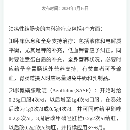
发布时间：2024年1月16日
溃疡性结肠炎的内科治疗应包括4个方面：
⑴卧床休息和全身支持治疗：包括液体和电解质
平衡，尤其是钾的补充，低血钾者应予纠正。同
时要注意蛋白质的补充，全身营养状况，必要时
应给予全胃肠道外营养支持，有贫血者可予输
血，胃肠道摄入时应尽量避免牛奶和乳制品。
⑵柳氮磺胺吡啶（Azulfidine,SASP）：开始时给
0.25g口服4次/d，以后增至1g4次/d口服，在奏效
后改为1g3次/d或0.5g4次/d。并可同时给甲硝唑
0.2g3次/d，3周后改甲硝唑肛栓0.2g2次/d纳肛，
以后改0.2g1次/d纳肛，并持续应用3～6月。