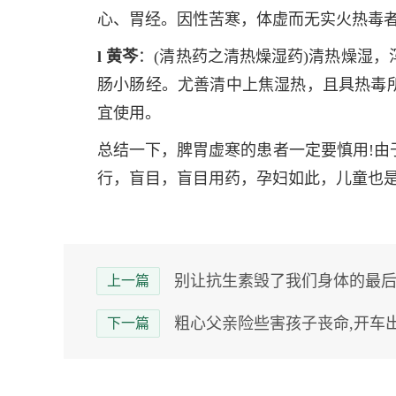
心、胃经。因性苦寒，体虚而无实火热毒
l 黄芩
：(清热药之清热燥湿药)清热燥湿
肠小肠经。尤善清中上焦湿热，且具热毒
宜使用。
总结一下，脾胃虚寒的患者一定要慎用!由
行，盲目，盲目用药，孕妇如此，儿童也
别让抗生素毁了我们身体的最后
上一篇
粗心父亲险些害孩子丧命,开车
下一篇