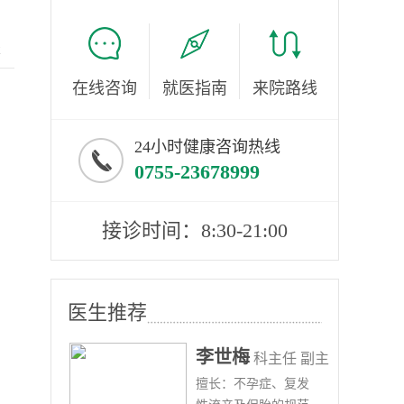
服
在线咨询
就医指南
来院路线
24小时健康咨询热线
0755-23678999
接诊时间：8:30-21:00
医生推荐
李世梅
任医师
科主任 副主
病、
擅长：不孕症、复发
任医师