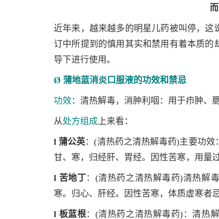
而
近年来，越来越多的明星儿药被叫停，这
订中所提到的慎用其实和禁用有着本质的
导下进行使用。
Ø 蒲地蓝消炎口服液的功效和禁忌
功效
：清热解毒，消肿利咽：用于疖肿、
从
处方组成
上来看：
l 蒲公英
：(清热药之清热解毒药)主要功
甘、寒，归经肝、胃经。因性苦寒，用量
l 苦地丁
：(清热药之清热解毒药)清热解
寒。归心、肝经。因性苦寒，体质虚寒者
l 板蓝根
：(清热药之清热解毒药)：清热