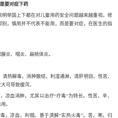
是要对症下药
说明举国上下都在对儿童用药安全问题越来越重视。修
却别，慎用并不代表不能用，而是要对症，在医生的指
腮腺炎、咽炎、扁桃体炎。
效：清热解毒，消肿散结，利湿通淋，清肝明目。性苦、
过大可导致缓泻。
毒，凉血消肿。尤其以治疗“疔毒”为特长。性苦、辛、
忌用。
解毒，凉血，利咽。善于清解“实热火毒”。苦，寒。归