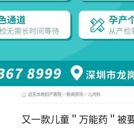
远东龙岗妇产医院
>
新闻资讯
>
儿内科
又一款儿童＂万能药＂被要