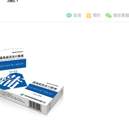
咨询
预约
微信客
李翠玲
副主
擅长：妇科常见