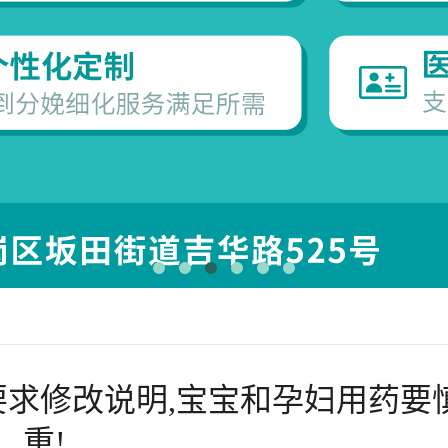
求修改说明,宝宝和孕妇用药要
重!