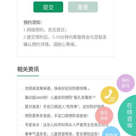
预约须知：
1.
网络预约，优先就诊；
2.
提交预约后，5-10分钟内客服将会与您联系
确认预约详情，请耐心等候。
相关资讯
预约
挂号
流感高发期来袭，快收好这份防御攻略→
确诊超4000例！儿童如何预防“基孔肯雅热”？
在
夏日高发！手足口病进入“危险季”，这份防护指南请收好
线
医生
预防夏季多发病，手足口病预防请查收！
排班
咨
询
专家亲诊｜远东儿科学科带头人芦爱萍主任周五出诊
春季气温多变，儿童感冒频发，家长需知这些！
微商城