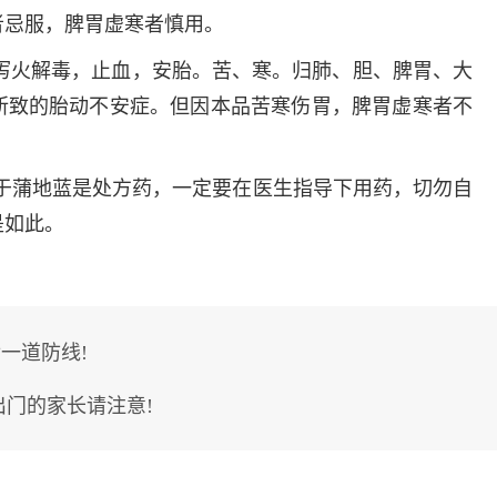
者忌服，脾胃虚寒者慎用。
，泻火解毒，止血，安胎。苦、寒。归肺、胆、脾胃、大
所致的胎动不安症。但因本品苦寒伤胃，脾胃虚寒者不
于蒲地蓝是处方药，一定要在医生指导下用药，切勿自
是如此。
一道防线!
出门的家长请注意!