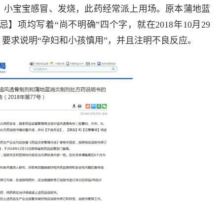
多发病的诊治，
，小宝宝感冒、发烧，此药经常派上用场。原本蒲地蓝
固性阴道炎...
项均写着“尚不明确”四个字，就在2018年10月29
咨询
预
要求说明“孕妇和小孩慎用”，并且注明不良反应。